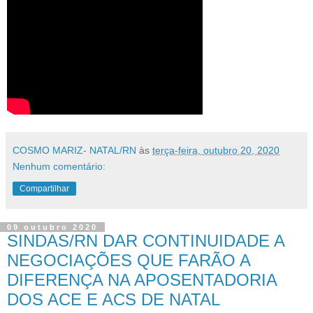
COSMO MARIZ- NATAL/RN
às
terça-feira, outubro 20, 2020
Nenhum comentário:
Compartilhar
09 outubro 2020
SINDAS/RN DAR CONTINUIDADE A
NEGOCIAÇÕES QUE FARÃO A
DIFERENÇA NA APOSENTADORIA
DOS ACE E ACS DE NATAL