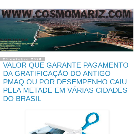
20 outubro 2020
VALOR QUE GARANTE PAGAMENTO
DA GRATIFICAÇÃO DO ANTIGO
PMAQ OU POR DESEMPENHO CAIU
PELA METADE EM VÁRIAS CIDADES
DO BRASIL