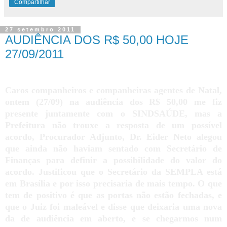
Compartilhar
27 setembro 2011
AUDIÊNCIA DOS R$ 50,00 HOJE
27/09/2011
Caros companheiros e companheiras agentes de Natal,
ontem (27/09) na audiência dos R$ 50,00 me fiz
presente juntamente com o SINDSAÚDE, mas a
Prefeitura não trouxe a resposta de um possível
acordo, Procurador Adjunto, Dr. Eider Neto alegou
que ainda não haviam sentado com Secretário de
Finanças para definir a possibilidade do valor do
acordo. Justificou que o Secretário da SEMPLA está
em Brasília e por isso precisaria de mais tempo. O que
tem de positivo é que as portas não estão fechadas, e
que o Juiz foi maleável e disse que deixaria uma nova
da de audiência em aberto, e se chegarmos num