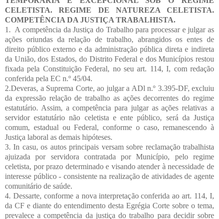
TEMPORÁRIA E EXCEPCIONAL SOB O REGIME
CELETISTA. REGIME DE NATUREZA CELETISTA.
COMPETÊNCIA DA JUSTIÇA TRABALHISTA.
1.
A competência da Justiça do Trabalho para processar e julgar as
ações oriundas da relação de trabalho, abrangidos os entes de
direito público externo e da administração pública direta e indireta
da União, dos Estados, do Distrito Federal e dos Municípios restou
fixada pela Constituição Federal, no seu art. 114, I, com redação
conferida pela EC n.º 45/04.
2.Deveras, a Suprema Corte, ao julgar a ADl n.º 3.395-DF, excluiu
da expressão relação de trabalho as ações decorrentes do regime
estatutário. Assim, a competência para julgar as ações relativas a
servidor estatutário não celetista e ente público, será da Justiça
comum, estadual ou Federal, conforme o caso, remanescendo à
Justiça laboral as demais hipóteses.
3. In casu, os autos principais versam sobre reclamação trabalhista
ajuizada por servidora contratada por Município, pelo regime
celetista, por prazo determinado e visando atender à necessidade de
interesse público - consistente na realização de atividades de agente
comunitário de saúde.
4. Dessarte, conforme a nova interpretação conferida ao art. 114, I,
da CF e diante do entendimento desta Egrégia Corte sobre o tema,
prevalece a competência da justiça do trabalho para decidir sobre