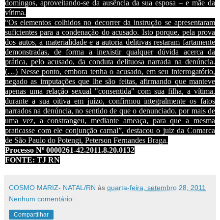
domingos, aproveitando-se da ausência da sua esposa – e mãe da
vítima.
“
O
s elementos colhidos no decorrer da instrução
se apresentaram
suficientes para a condenação do acusado. Isto porque, pela prova
dos autos, a materialidade e a autoria delitivas restaram fartamente
demonstradas, de forma a inexistir qualquer dúvida acerca da
prática, pelo acusado, da conduta delituosa narrada na denúncia.
(…) Nesse ponto, embora tenha o acusado, em seu interrogatório,
negado as imputações que lhe são feitas, afirmando que manteve
apenas uma relação sexual "consentida" com sua filha, a vítima,
durante a sua oitiva em juízo, confirmou integralmente os fatos
narrados na denúncia, no sentido de que o denunciado, por mais de
uma vez, a constrangeu, mediante ameaça, para que a mesma
praticasse com ele conjunção carnal”, destacou o juiz da Comarca
de São Paulo do Potengi, Peterson Fernandes Braga.
Processo Nº 0000261-42.2011.8.20.0132
FONTE: TJ RN
COSMO MARIZ- NATAL/RN
às
quarta-feira, setembro 28, 2011
Nenhum comentário:
Compartilhar