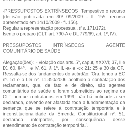
-PRESSUPOSTOS EXTRÍNSECOS Tempestivo o recurso
(decisão publicada em 30/ 09/2009 - fl. 155; recurso
apresentado em 14/10/2009 - fl. 156).
Regular a representação processual, (fls. 171/172).
Isento o preparo (CLT, art. 790-A e DL 779/69, art. 1º, IV).
PRESSUPOSTOS INTRÍNSECOS AGENTE
COMUNITÁRIO DE SAÚDE
Alegação(ões): - violação dos arts. 5º, caput, XXXVI; 37, II e
IX, 60, §4º, I e IV, 61, § 1º, II, -a- e -c-; 21; 25 e 30 da CF.
Ressalta-se dos fundamentos do acórdão: 'Ora, tendo a EC
nº. 51 e a Lei nº. 11.350/2006 acolhido a contratação dos
reclamantes, que, de fato e de direito, são agentes
comunitários de saúde e foram submetidos ao regime da
CLT porque contratados em 1999, não há nulidade a ser
declarada, devendo ser afastada toda a fundamentação da
sentença que se refere à contratação temporária e à
inconstitucionalidade da Emenda Constitucional nº. 51,
declarada interpartes, por consequência desse
entendimento de contratação temporária.'.