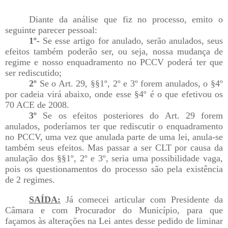
Diante da análise que fiz no processo, emito o
seguinte parecer pessoal:
1º-
Se esse artigo for anulado, serão anulados, seus
efeitos também poderão ser, ou seja, nossa mudança de
regime e nosso enquadramento no PCCV poderá ter que
ser rediscutido;
2º
Se o Art. 29, §§1º, 2º e 3º forem anulados, o §4º
por cadeia virá abaixo, onde esse §4º é o que efetivou os
70 ACE de 2008.
3º
Se os efeitos posteriores do Art. 29 forem
anulados, poderíamos ter que rediscutir o enquadramento
no PCCV, uma vez que anulada parte de uma lei, anula-se
também seus efeitos. Mas passar a ser CLT por causa da
anulação dos §§1º, 2º e 3º, seria uma possibilidade vaga,
pois os questionamentos do processo são pela existência
de 2 regimes.
SAÍDA:
Já comecei articular com Presidente da
Câmara e com Procurador do Município, para que
façamos às alterações na Lei antes desse pedido de liminar