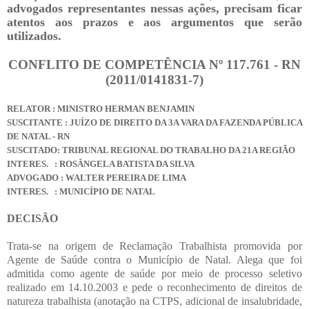
advogados representantes nessas ações, precisam ficar
atentos aos prazos e aos argumentos que serão
utilizados.
CONFLITO DE COMPETÊNCIA Nº 117.761 - RN
(2011/0141831-7)
RELATOR : MINISTRO HERMAN BENJAMIN
SUSCITANTE : JUÍZO DE DIREITO DA 3A VARA DA FAZENDA PÚBLICA
DE NATAL - RN
SUSCITADO: TRIBUNAL REGIONAL DO TRABALHO DA 21A REGIÃO
INTERES.
: ROSÂNGELA BATISTA DA SILVA
ADVOGADO : WALTER PEREIRA DE LIMA
INTERES.
: MUNICÍPIO DE NATAL
DECISÃO
Trata-se na origem de Reclamação Trabalhista promovida por
Agente de Saúde contra o Município de Natal. Alega que foi
admitida como agente de saúde por meio de processo seletivo
realizado em 14.10.2003 e pede o reconhecimento de direitos de
natureza trabalhista (anotação na CTPS, adicional de insalubridade,