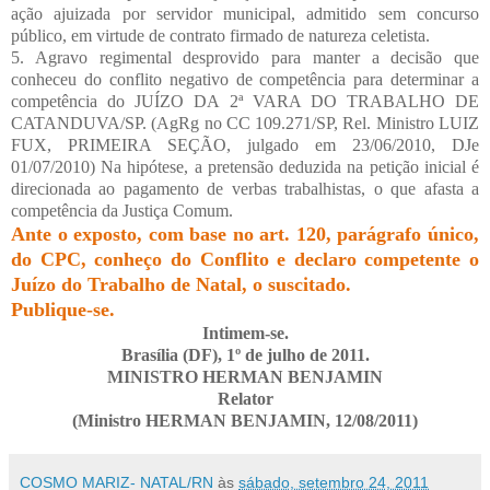
ação ajuizada por servidor municipal, admitido sem concurso
público, em virtude de contrato firmado de natureza celetista.
5. Agravo regimental desprovido para manter a decisão que
conheceu do conflito negativo de competência para determinar a
competência do JUÍZO DA 2ª VARA DO TRABALHO DE
CATANDUVA/SP. (AgRg no CC 109.271/SP, Rel. Ministro LUIZ
FUX, PRIMEIRA SEÇÃO, julgado em 23/06/2010, DJe
01/07/2010) Na hipótese, a pretensão deduzida na petição inicial é
direcionada ao pagamento de verbas trabalhistas, o que afasta a
competência da Justiça Comum.
Ante o exposto, com base no art. 120, parágrafo único,
do CPC, conheço do Conflito e declaro competente o
Juízo do Trabalho de Natal, o suscitado.
Publique-se.
Intimem-se.
Brasília (DF), 1º de julho de 2011.
MINISTRO HERMAN BENJAMIN
Relator
(Ministro HERMAN BENJAMIN, 12/08/2011)
COSMO MARIZ- NATAL/RN
às
sábado, setembro 24, 2011