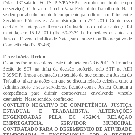
férias, 13º salário, FGTS, PIS/PASEP e reconhecimento de tempo
de serviço). O Juiz da Terceira Vara Federal do Trabalho de Natal
se deu por absolutamente incompetente para dirimir conflitos entre
Servidores Públicos e a Administração, em 27.1.2010. Contra essa
decisão foi interposto Recurso Ordinário, no qual a sentença foi
mantida, em 15.12.2010 (fls. 69-73/STJ). Remetidos os autos ao
Juízo da Fazenda Pública de Natal, suscitou-se Conflito negativo de
Competência (fls. 83-86).
É o relatório. Decido.
Os autos foram recebidos neste Gabinete em 28.6.2011. A Primeira
Seção do STJ, na linha da decisão proferida pelo STF na ADI
3.395/DF, firmou orientação no sentido de que compete à Justiça do
Trabalho julgar as ações em que se discuta relação celetista entre a
Administração e seus servidores, ficando com a Justiça Comum a
competência para dirimir controvérsias envolvendo vínculo
estatutário. Nesse sentido, confira-se:
CONFLITO NEGATIVO DE COMPETÊNCIA. JUSTIÇA
ESTADUAL E TRABALHISTA. ALTERAÇÕES
ENGENDRADAS PELA EC 45/2004. RELAÇÃO
EMPREGATÍCIA. SERVIDOR MUNICIPAL
CONTRATADO PARA O DESEMPENHO DE ATIVIDADE