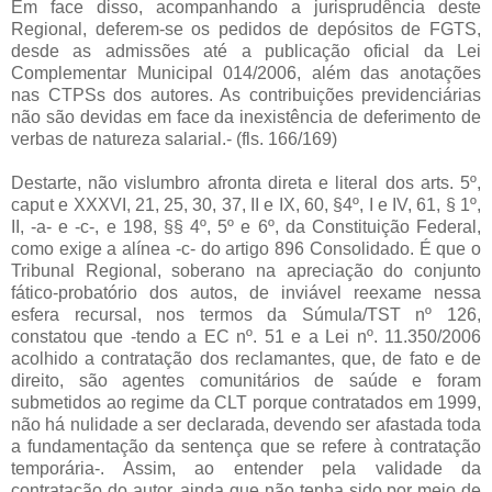
Em face disso, acompanhando a jurisprudência deste
Regional, deferem-se os pedidos de depósitos de FGTS,
desde as admissões até a publicação oficial da Lei
Complementar Municipal 014/2006, além das anotações
nas CTPSs dos autores. As contribuições previdenciárias
não são devidas em face da inexistência de deferimento de
verbas de natureza salarial.- (fls. 166/169)
Destarte, não vislumbro afronta direta e literal dos arts. 5º,
caput e XXXVI, 21, 25, 30, 37, II e IX, 60, §4º, I e IV, 61, § 1º,
II, -a- e -c-, e 198, §§ 4º, 5º e 6º, da Constituição Federal,
como exige a alínea -c- do artigo 896 Consolidado. É que o
Tribunal Regional, soberano na apreciação do conjunto
fático-probatório dos autos, de inviável reexame nessa
esfera recursal, nos termos da Súmula/TST nº 126,
constatou que -tendo a EC nº. 51 e a Lei nº. 11.350/2006
acolhido a contratação dos reclamantes, que, de fato e de
direito, são agentes comunitários de saúde e foram
submetidos ao regime da CLT porque contratados em 1999,
não há nulidade a ser declarada, devendo ser afastada toda
a fundamentação da sentença que se refere à contratação
temporária-. Assim, ao entender pela validade da
contratação do autor, ainda que não tenha sido por meio de