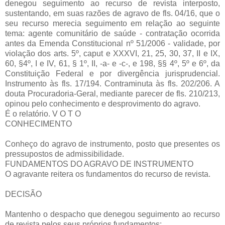
denegou seguimento ao recurso de revista interposto,
sustentando, em suas razões de agravo de fls. 04/16, que o
seu recurso merecia seguimento em relação ao seguinte
tema: agente comunitário de saúde - contratação ocorrida
antes da Emenda Constitucional nº 51/2006 - validade, por
violação dos arts. 5º, caput e XXXVI, 21, 25, 30, 37, II e IX,
60, §4º, I e IV, 61, § 1º, II, -a- e -c-, e 198, §§ 4º, 5º e 6º, da
Constituição Federal e por divergência jurisprudencial.
Instrumento às fls. 17/194. Contraminuta às fls. 202/206. A
douta Procuradoria-Geral, mediante parecer de fls. 210/213,
opinou pelo conhecimento e desprovimento do agravo.
É o relatório. V O T O
CONHECIMENTO
Conheço do agravo de instrumento, posto que presentes os
pressupostos de admissibilidade.
FUNDAMENTOS DO AGRAVO DE INSTRUMENTO
O agravante reitera os fundamentos do recurso de revista.
DECISÃO
Mantenho o despacho que denegou seguimento ao recurso
de revista pelos seus próprios fundamentos: