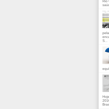
Rio
saúd
pela
enc
S...
equi
Hoje
2016
Bras