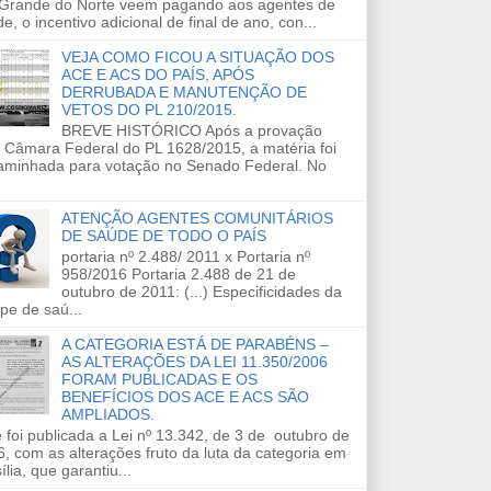
 Grande do Norte veem pagando aos agentes de
e, o incentivo adicional de final de ano, con...
VEJA COMO FICOU A SITUAÇÃO DOS
ACE E ACS DO PAÍS, APÓS
DERRUBADA E MANUTENÇÃO DE
VETOS DO PL 210/2015.
BREVE HISTÓRICO Após a provação
 Câmara Federal do PL 1628/2015, a matéria foi
aminhada para votação no Senado Federal. No
ATENÇÃO AGENTES COMUNITÁRIOS
DE SAÚDE DE TODO O PAÍS
portaria nº 2.488/ 2011 x Portaria nº
958/2016 Portaria 2.488 de 21 de
outubro de 2011: (...) Especificidades da
pe de saú...
A CATEGORIA ESTÁ DE PARABÉNS –
AS ALTERAÇÕES DA LEI 11.350/2006
FORAM PUBLICADAS E OS
BENEFÍCIOS DOS ACE E ACS SÃO
AMPLIADOS.
 foi publicada a Lei nº 13.342, de 3 de outubro de
, com as alterações fruto da luta da categoria em
ília, que garantiu...