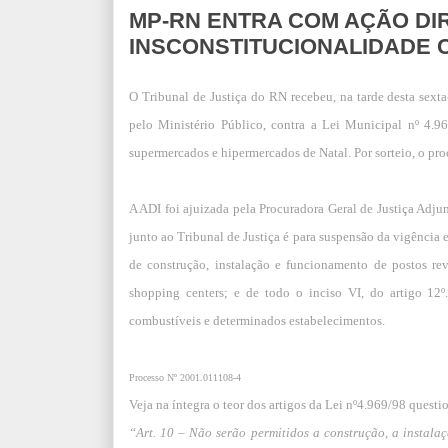
MP-RN ENTRA COM AÇÃO DI
INSCONSTITUCIONALIDADE C
O Tribunal de Justiça do RN recebeu, na tarde desta sexta-
pelo Ministério Público, contra a Lei Municipal nº 4.9
supermercados e hipermercados de Natal. Por sorteio, o pr
A ADI foi ajuizada pela Procuradora Geral de Justiça Adj
junto ao Tribunal de Justiça é para suspensão da vigência e
de construção, instalação e funcionamento de postos r
shopping centers; e de todo o inciso VI, do artigo 12º
combustíveis e determinados estabelecimentos.
Processo Nº 2001.011108-4
Veja na íntegra o teor dos artigos da Lei nº4.969/98 quest
“Art. 10 – Não serão permitidos a construção, a instala