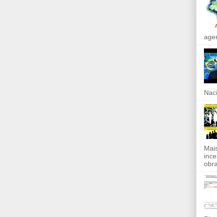
agen
Naci
Mais
ince
obra