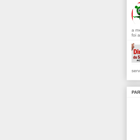
a m
foi 
serv
PAR