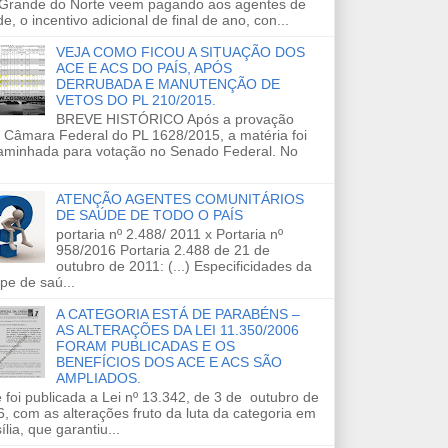
 Grande do Norte veem pagando aos agentes de
e, o incentivo adicional de final de ano, con...
VEJA COMO FICOU A SITUAÇÃO DOS
ACE E ACS DO PAÍS, APÓS
DERRUBADA E MANUTENÇÃO DE
VETOS DO PL 210/2015.
BREVE HISTÓRICO Após a provação
 Câmara Federal do PL 1628/2015, a matéria foi
aminhada para votação no Senado Federal. No
ATENÇÃO AGENTES COMUNITÁRIOS
DE SAÚDE DE TODO O PAÍS
portaria nº 2.488/ 2011 x Portaria nº
958/2016 Portaria 2.488 de 21 de
outubro de 2011: (...) Especificidades da
pe de saú...
A CATEGORIA ESTÁ DE PARABÉNS –
AS ALTERAÇÕES DA LEI 11.350/2006
FORAM PUBLICADAS E OS
BENEFÍCIOS DOS ACE E ACS SÃO
AMPLIADOS.
 foi publicada a Lei nº 13.342, de 3 de outubro de
, com as alterações fruto da luta da categoria em
ília, que garantiu...