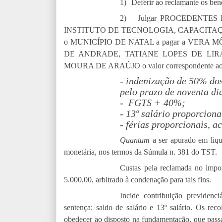
1)
Deferir ao reclamante os bene
2)
Julgar PROCEDENTES EM
INSTITUTO DE TECNOLOGIA, CAPACITAÇÃO 
o MUNICÍPIO DE NATAL a pagar a
VERA M
DE ANDRADE, TATIANE LOPES DE LIR
MOURA DE ARAÚJO
o valor correspondente aos
- indenização de 50% dos
pelo prazo de noventa di
- FGTS + 40%;
- 13º salário proporciona
- férias proporcionais, a
Quantum
a ser apurado em liqu
monetária, nos termos da Súmula n. 381 do TST.
Custas pela reclamada no impo
5.000,00, arbitrado à condenação para tais fins.
Incide contribuição previdenciá
sentença: saldo de salário e 13º salário. Os reco
obedecer ao disposto na fundamentação, que passa 