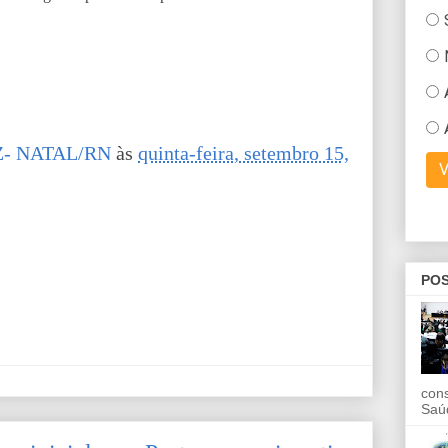
- NATAL/RN
às
quinta-feira, setembro 15,
POS
con
Saú