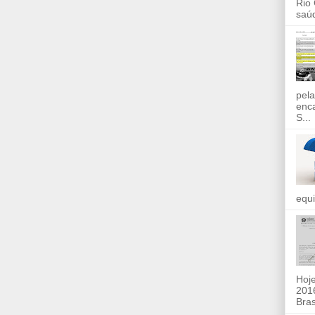
Rio
saúd
pela
enc
S...
equi
Hoje
2016
Bras