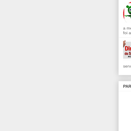
a m
foi 
serv
PAR