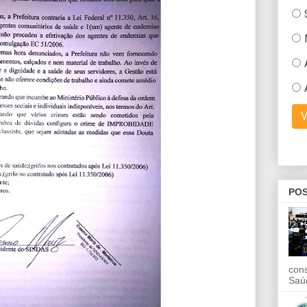
POS
con
Saú