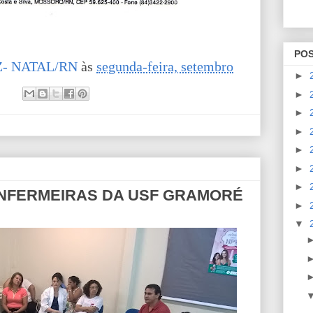
PO
- NATAL/RN
às
segunda-feira, setembro
►
►
►
►
►
►
►
ENFERMEIRAS DA USF GRAMORÉ
►
▼