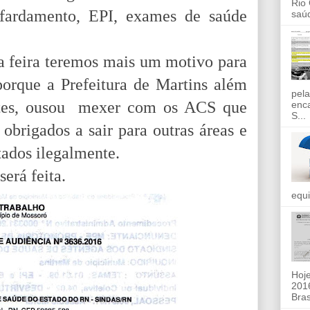
Rio
ardamento, EPI, exames de saúde
saúd
a feira teremos mais um motivo para
orque a Prefeitura de Martins além
pela
ntes, ousou mexer com os ACS que
enc
S...
obrigados a sair para outras áreas e
tados ilegalmente.
erá feita.
equi
Hoje
2016
Bras