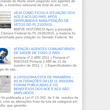
 Grande do Norte veem pagando aos agentes de
e, o incentivo adicional de final de ano, con...
VEJA COMO FICOU A SITUAÇÃO DOS
ACE E ACS DO PAÍS, APÓS
DERRUBADA E MANUTENÇÃO DE
VETOS DO PL 210/2015.
BREVE HISTÓRICO Após a provação
 Câmara Federal do PL 1628/2015, a matéria foi
aminhada para votação no Senado Federal. No
ATENÇÃO AGENTES COMUNITÁRIOS
DE SAÚDE DE TODO O PAÍS
portaria nº 2.488/ 2011 x Portaria nº
958/2016 Portaria 2.488 de 21 de
outubro de 2011: (...) Especificidades da
pe de saú...
A CATEGORIA ESTÁ DE PARABÉNS –
AS ALTERAÇÕES DA LEI 11.350/2006
FORAM PUBLICADAS E OS
BENEFÍCIOS DOS ACE E ACS SÃO
AMPLIADOS.
 foi publicada a Lei nº 13.342, de 3 de outubro de
, com as alterações fruto da luta da categoria em
ília, que garantiu...