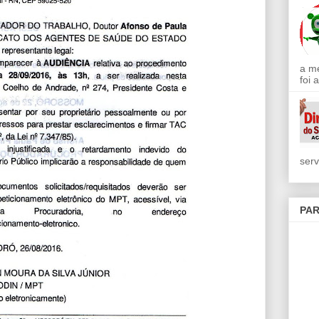
a m
foi 
serv
PAR