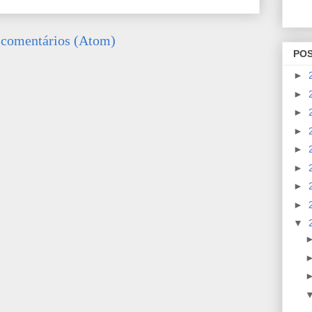
 comentários (Atom)
PO
►
►
►
►
►
►
►
►
▼