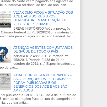
 Grande do Norte veem pagando aos agentes de
e, o incentivo adicional de final de ano, con...
VEJA COMO FICOU A SITUAÇÃO DOS
ACE E ACS DO PAÍS, APÓS
DERRUBADA E MANUTENÇÃO DE
VETOS DO PL 210/2015.
BREVE HISTÓRICO Após a provação
 Câmara Federal do PL 1628/2015, a matéria foi
aminhada para votação no Senado Federal. No
ATENÇÃO AGENTES COMUNITÁRIOS
DE SAÚDE DE TODO O PAÍS
portaria nº 2.488/ 2011 x Portaria nº
958/2016 Portaria 2.488 de 21 de
outubro de 2011: (...) Especificidades da
pe de saú...
A CATEGORIA ESTÁ DE PARABÉNS –
AS ALTERAÇÕES DA LEI 11.350/2006
FORAM PUBLICADAS E OS
BENEFÍCIOS DOS ACE E ACS SÃO
AMPLIADOS.
 foi publicada a Lei nº 13.342, de 3 de outubro de
, com as alterações fruto da luta da categoria em
ília, que garantiu...