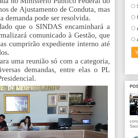
da no Ministério Público Federal do
mos de Ajustamento de Conduta, mas
 a demanda pode ser resolvida.
ordado que o SINDAS encaminhará a
ormalizará comunicado à Gestão, que
as cumprirão expediente interno até
dos.
ara uma reunião só com a categoria,
iversas demandas, entre elas o PL
residencial.
POS
con
Saú