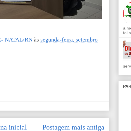
a m
foi 
- NATAL/RN
às
segunda-feira, setembro
serv
PAR
na inicial
Postagem mais antiga