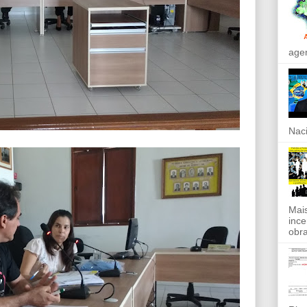
agen
Naci
Mais
ince
obra