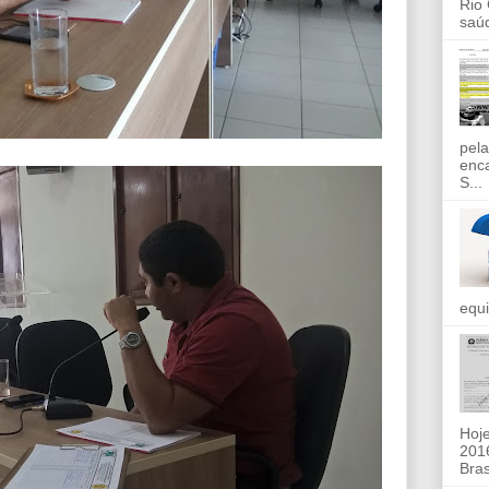
Rio
saúd
pela
enc
S...
equi
Hoje
2016
Bras