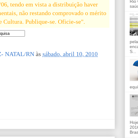
Rio
/06, tendo em vista a distribuição haver
saúd
mentais, não restando comprovado o mérito
Cultura. Publique-se. Oficie-se".
pela
enc
S...
- NATAL/RN
às
sábado, abril 10, 2010
equi
Hoje
2016
Bras