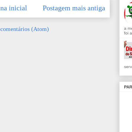
na inicial
Postagem mais antiga
 comentários (Atom)
a m
foi 
serv
PAR