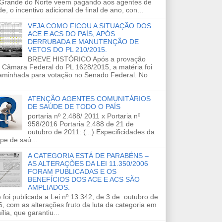
 Grande do Norte veem pagando aos agentes de
e, o incentivo adicional de final de ano, con...
VEJA COMO FICOU A SITUAÇÃO DOS
ACE E ACS DO PAÍS, APÓS
DERRUBADA E MANUTENÇÃO DE
VETOS DO PL 210/2015.
BREVE HISTÓRICO Após a provação
 Câmara Federal do PL 1628/2015, a matéria foi
aminhada para votação no Senado Federal. No
ATENÇÃO AGENTES COMUNITÁRIOS
DE SAÚDE DE TODO O PAÍS
portaria nº 2.488/ 2011 x Portaria nº
958/2016 Portaria 2.488 de 21 de
outubro de 2011: (...) Especificidades da
pe de saú...
A CATEGORIA ESTÁ DE PARABÉNS –
AS ALTERAÇÕES DA LEI 11.350/2006
FORAM PUBLICADAS E OS
BENEFÍCIOS DOS ACE E ACS SÃO
AMPLIADOS.
 foi publicada a Lei nº 13.342, de 3 de outubro de
, com as alterações fruto da luta da categoria em
ília, que garantiu...