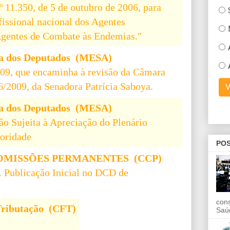
º 11.350, de 5 de outubro de 2006, para
rofissional nacional dos Agentes
Agentes de Combate às Endemias."
a dos Deputados (MESA)
009, que encaminha à revisão da Câmara
6/2009, da Senadora Patrícia Saboya.
a dos Deputados (MESA)
ão Sujeita à Apreciação do Plenário
oridade
POS
MISSÕES PERMANENTES (CCP)
 Publicação Inicial no DCD de
con
Tributação (CFT)
Saú