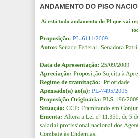
ANDAMENTO DO PISO NACIO
Aí está todo andamento do Pl que vai r
to
Proposição:
PL-6111/2009
Autor:
Senado Federal- Senadora Patr
Data de Apresentação:
25/09/2009
Apreciação:
Proposição Sujeita à Apre
Regime de tramitação:
Prioridade
Apensado(a) ao(a):
PL-7495/2006
Proposição Originária:
PLS-196/20
Situação:
CCP: Tramitando em Conjun
Ementa:
Altera a Lei nº 11.350, de 5 d
salarial profissional nacional dos Age
Combate às Endemias.