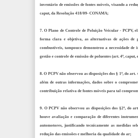
inventário de emissões de fontes móveis, visando a reduç
caput, da Resolução 418/09- CONAMA;
7. O Plano de Controle de Poluição Veicular - PCPV, e
forma clara e objetiva, as alternativas de ações de
combustíveis, tampouco demonstrou a necessidade de
gestão e controle de emissão de poluentes (art. 4º, capu
8. O PCPV não observou as disposições dos § 1º, do art
além de outras informações, dados sobre o compromet
contribuição relativa de fontes móveis para tal compro
9. O PCPV não observou as disposições dos §2º, do a
houve avaliação e comparação de diferentes instrument
automotores, justificando tecnicamente as medidas se
redução das emissões e melhoria da qualidade do ar;