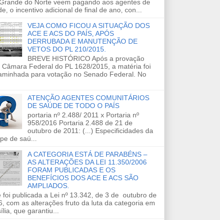
 Grande do Norte veem pagando aos agentes de
e, o incentivo adicional de final de ano, con...
VEJA COMO FICOU A SITUAÇÃO DOS
ACE E ACS DO PAÍS, APÓS
DERRUBADA E MANUTENÇÃO DE
VETOS DO PL 210/2015.
BREVE HISTÓRICO Após a provação
 Câmara Federal do PL 1628/2015, a matéria foi
aminhada para votação no Senado Federal. No
ATENÇÃO AGENTES COMUNITÁRIOS
DE SAÚDE DE TODO O PAÍS
portaria nº 2.488/ 2011 x Portaria nº
958/2016 Portaria 2.488 de 21 de
outubro de 2011: (...) Especificidades da
pe de saú...
A CATEGORIA ESTÁ DE PARABÉNS –
AS ALTERAÇÕES DA LEI 11.350/2006
FORAM PUBLICADAS E OS
BENEFÍCIOS DOS ACE E ACS SÃO
AMPLIADOS.
 foi publicada a Lei nº 13.342, de 3 de outubro de
, com as alterações fruto da luta da categoria em
ília, que garantiu...