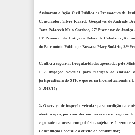
Assinaram a Ação Civil Pública os Promotores de Justi
Consumidor; Sílvio Ricardo Gonçalves de Andrade Brit
Jann Polaceck Melo Cardoso, 27º Promotor de Justiça
13º Promotor de Justiça de Defesa da Cidadania; Afonso
do Patrimônio Público; e Rossana Mary Sudário, 28ª Pr
Confira a seguir as irregularidades apontadas pelo Mini
1. A inspeção veicular para medição da emissão de
jurisprudência do STF, o que torna inconstitucionais a Le
21.542/10;
2. O serviço de inspeção veicular para medição da emi
identificação, por constituírem um exercício regular do
e possuir natureza compulsória, sujeita-se à remuner
Constituição Federal e o direito ao consumidor;