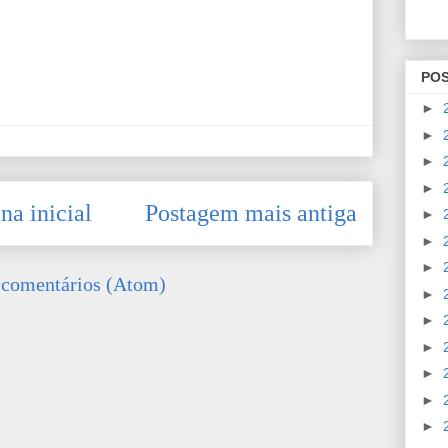
PO
►
►
►
►
na inicial
Postagem mais antiga
►
►
►
 comentários (Atom)
►
►
►
►
►
►