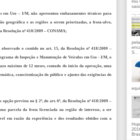
Rio
saúd
s em Uso – I/M, não apresentou embasamentos técnicos para
são geográfica e as regiões a serem priorizadas, a frota-alvo,
 6º da Resolução nº 418/2009 – CONAMA;
pela
enc
i observado o contido no art. 15, da Resolução nº 418/2009 –
S...
rograma de Inspeção e Manutenção de Veículos em Uso - I/M, o
prazo máximo de 12 meses, contado do início da operação, uma
temática, conscientização do público e ajustes das exigências do
equi
 opção prevista no § 2º, do art. 6º, da Resolução nº 418/2009 –
 parcela da frota licenciada na região de interesse, a ser
ável em razão da experiência e dos resultados obtidos com a
Hoje
2016
Bras