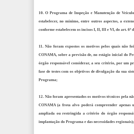
10. O Programa de Inspeção e Manutenção de Veículo
estabelecer, no mínimo, entre outros aspectos, a exten
conforme estabelecem os incisos I, II, III e VI, do art.
11. Não foram expostos os motivos pelos quais não fo
CONAMA, sobre a previsão de, no estágio inicial do P
órgão responsável considerar, a seu critério, por um 
fase de testes com os objetivos de divulgação da sua sis
Programa;
12. Não foram apresentados os motivos técnicos pela não
CONAMA (a frota alvo poderá compreender apenas uma
ampliada ou restringida a critério do órgão respons
implantação do Programa e das necessidades regionais);