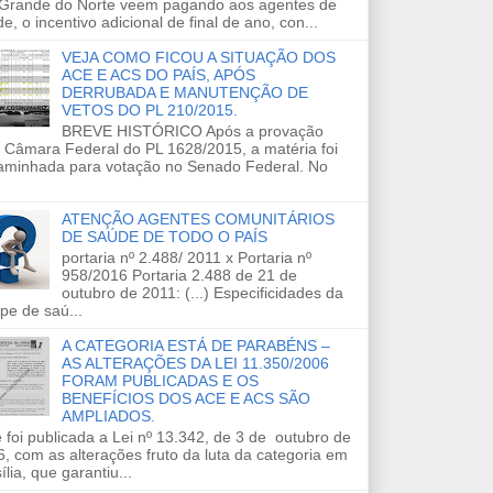
 Grande do Norte veem pagando aos agentes de
e, o incentivo adicional de final de ano, con...
VEJA COMO FICOU A SITUAÇÃO DOS
ACE E ACS DO PAÍS, APÓS
DERRUBADA E MANUTENÇÃO DE
VETOS DO PL 210/2015.
BREVE HISTÓRICO Após a provação
 Câmara Federal do PL 1628/2015, a matéria foi
aminhada para votação no Senado Federal. No
ATENÇÃO AGENTES COMUNITÁRIOS
DE SAÚDE DE TODO O PAÍS
portaria nº 2.488/ 2011 x Portaria nº
958/2016 Portaria 2.488 de 21 de
outubro de 2011: (...) Especificidades da
pe de saú...
A CATEGORIA ESTÁ DE PARABÉNS –
AS ALTERAÇÕES DA LEI 11.350/2006
FORAM PUBLICADAS E OS
BENEFÍCIOS DOS ACE E ACS SÃO
AMPLIADOS.
 foi publicada a Lei nº 13.342, de 3 de outubro de
, com as alterações fruto da luta da categoria em
ília, que garantiu...