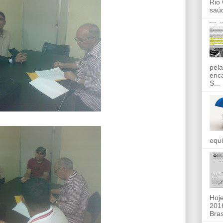
Rio
saúd
pela
enc
S...
equi
Hoje
2016
Bras