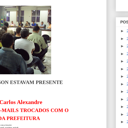
PO
►
►
►
►
►
►
►
SON ESTAVAM PRESENTE
►
►
►
arlos Alexandre
►
 E-MAILS TROCADOS COM O
►
DA PREFEITURA
►