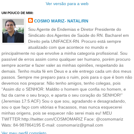
Ver versão para a web
UM POUCO DE MIM:
COSMO MARIZ- NATAL/RN
Sou Agente de Endemias e Diretor Presidente do
Sindicato dos Agentes de Saúde do RN. Bacharel em
Direito pela UNIFACEX-RN. Procuro está sempre
atualizado com que acontece no mundo e
principalmente no que envolve a minha categoria profissional. Sou
passível de erros assim como qualquer ser humano, porém procuro
sempre acertar e fazer valer as minhas opiniões, respeitando às
demais. Tenho muita fé em Deus e a ele entrego cada um dos meus
passos. Sempre me preparo para o ruim, pois para o que é bom não
devemos nos preparar. Não tenho amigos, tenho colegas, pois
“Assim diz o SENHOR: Maldito o homem que confia no homem, e
faz da carne o seu braço, e aparta o seu coração do SENHOR!”
(Jeremias 17:5 ACF) Sou o que sou, agradando e desagradando,
sou o que faço com vitórias e fracassos, mas nunca esquecerei
minhas origens, pois se esquecer não serei mais eu! MEU
TWITTER:http://twitter.com/COSMOMARIZ Face: @cosmomariz
Wats: 84-987864195 E-mail: cosmomariz@gmail.com
Ver meu perfil completo