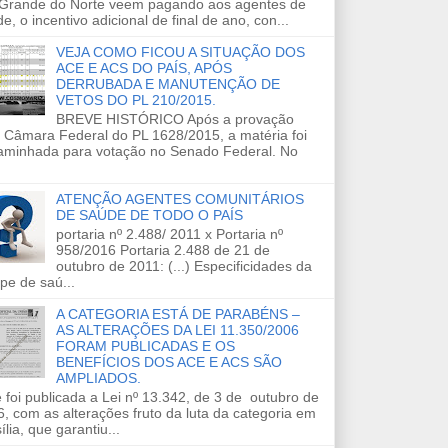
 Grande do Norte veem pagando aos agentes de
e, o incentivo adicional de final de ano, con...
VEJA COMO FICOU A SITUAÇÃO DOS
ACE E ACS DO PAÍS, APÓS
DERRUBADA E MANUTENÇÃO DE
VETOS DO PL 210/2015.
BREVE HISTÓRICO Após a provação
 Câmara Federal do PL 1628/2015, a matéria foi
aminhada para votação no Senado Federal. No
ATENÇÃO AGENTES COMUNITÁRIOS
DE SAÚDE DE TODO O PAÍS
portaria nº 2.488/ 2011 x Portaria nº
958/2016 Portaria 2.488 de 21 de
outubro de 2011: (...) Especificidades da
pe de saú...
A CATEGORIA ESTÁ DE PARABÉNS –
AS ALTERAÇÕES DA LEI 11.350/2006
FORAM PUBLICADAS E OS
BENEFÍCIOS DOS ACE E ACS SÃO
AMPLIADOS.
 foi publicada a Lei nº 13.342, de 3 de outubro de
, com as alterações fruto da luta da categoria em
ília, que garantiu...