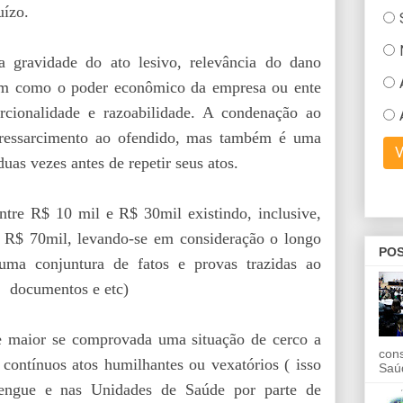
uízo.
a gravidade do ato lesivo, relevância do dano
bem como o poder econômico da empresa ou ente
orcionalidade e razoabilidade. A condenação ao
 ressarcimento ao ofendido, mas também é uma
as vezes antes de repetir seus atos.
tre R$ 10 mil e R$ 30mil existindo, inclusive,
 R$ 70mil, levando-se em consideração o longo
POS
uma conjuntura de fatos e provas trazidas ao
ocumentos e etc)
de maior se comprovada uma situação de cerco a
con
ontínuos atos humilhantes ou vexatórios ( isso
Saú
engue e nas Unidades de Saúde por parte de