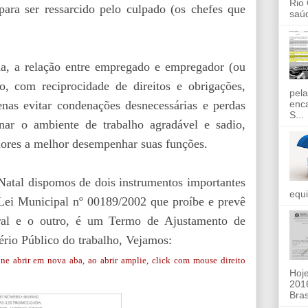
Rio
ra ser ressarcido pelo culpado (os chefes que
saúd
da, a relação entre empregado e empregador (ou
o, com reciprocidade de direitos e obrigações,
pela
nas evitar condenações desnecessárias e perdas
enc
S...
r o ambiente de trabalho agradável e sadio,
dores a melhor desempenhar suas funções.
 Natal dispomos de dois instrumentos importantes
equi
a Lei Municipal nº 00189/2002 que proíbe e prevê
ral e o outro, é um Termo de Ajustamento de
rio Público do trabalho, Vejamos:
one abrir em nova aba, ao abrir amplie, click com mouse direito
Hoje
2016
Bras