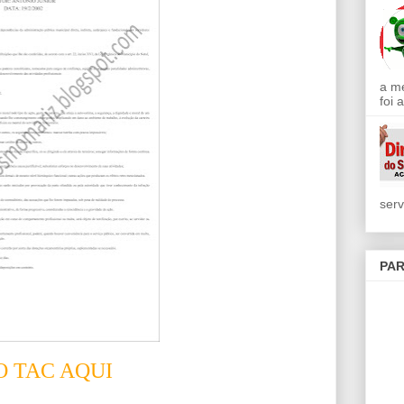
a m
foi 
serv
PAR
O TAC AQUI