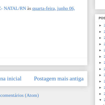
- NATAL/RN
às
quarta-feira, junho 06,
PO
►
►
►
►
►
►
►
►
►
na inicial
Postagem mais antiga
►
►
►
 comentários (Atom)
▼