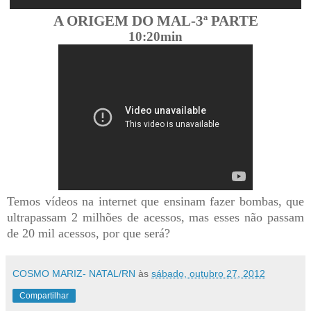
A ORIGEM DO MAL-
3ª PARTE
10:20
min
Temos vídeos na
internet
que ensinam fazer bombas, que
ultrapassam 2
milhões
de acessos, mas esses não passam
de 20 mil acessos, por que será?
COSMO MARIZ- NATAL/RN
às
sábado, outubro 27, 2012
Compartilhar