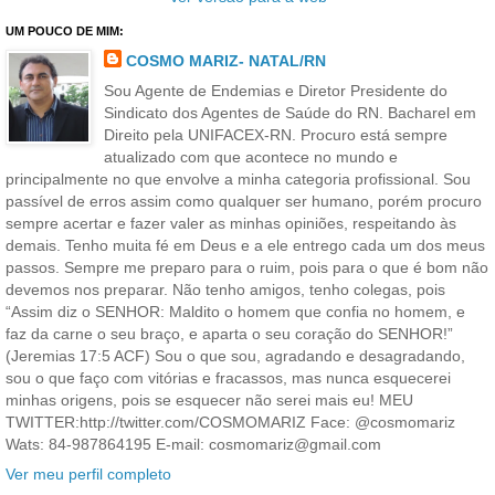
UM POUCO DE MIM:
COSMO MARIZ- NATAL/RN
Sou Agente de Endemias e Diretor Presidente do
Sindicato dos Agentes de Saúde do RN. Bacharel em
Direito pela UNIFACEX-RN. Procuro está sempre
atualizado com que acontece no mundo e
principalmente no que envolve a minha categoria profissional. Sou
passível de erros assim como qualquer ser humano, porém procuro
sempre acertar e fazer valer as minhas opiniões, respeitando às
demais. Tenho muita fé em Deus e a ele entrego cada um dos meus
passos. Sempre me preparo para o ruim, pois para o que é bom não
devemos nos preparar. Não tenho amigos, tenho colegas, pois
“Assim diz o SENHOR: Maldito o homem que confia no homem, e
faz da carne o seu braço, e aparta o seu coração do SENHOR!”
(Jeremias 17:5 ACF) Sou o que sou, agradando e desagradando,
sou o que faço com vitórias e fracassos, mas nunca esquecerei
minhas origens, pois se esquecer não serei mais eu! MEU
TWITTER:http://twitter.com/COSMOMARIZ Face: @cosmomariz
Wats: 84-987864195 E-mail: cosmomariz@gmail.com
Ver meu perfil completo