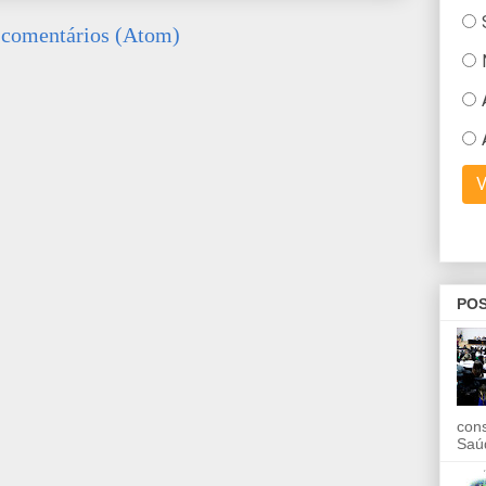
 comentários (Atom)
POS
con
Saú