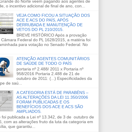
 Grande do Norte veem pagando aos agentes de
e, o incentivo adicional de final de ano, con...
VEJA COMO FICOU A SITUAÇÃO DOS
ACE E ACS DO PAÍS, APÓS
DERRUBADA E MANUTENÇÃO DE
VETOS DO PL 210/2015.
BREVE HISTÓRICO Após a provação
 Câmara Federal do PL 1628/2015, a matéria foi
aminhada para votação no Senado Federal. No
ATENÇÃO AGENTES COMUNITÁRIOS
DE SAÚDE DE TODO O PAÍS
portaria nº 2.488/ 2011 x Portaria nº
958/2016 Portaria 2.488 de 21 de
outubro de 2011: (...) Especificidades da
pe de saú...
A CATEGORIA ESTÁ DE PARABÉNS –
AS ALTERAÇÕES DA LEI 11.350/2006
FORAM PUBLICADAS E OS
BENEFÍCIOS DOS ACE E ACS SÃO
AMPLIADOS.
 foi publicada a Lei nº 13.342, de 3 de outubro de
, com as alterações fruto da luta da categoria em
ília, que garantiu...