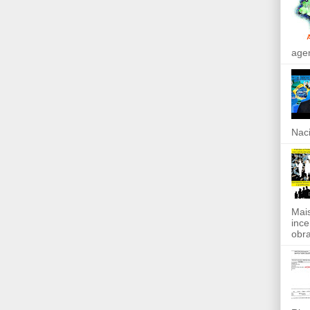
agen
Naci
Mais
ince
obra