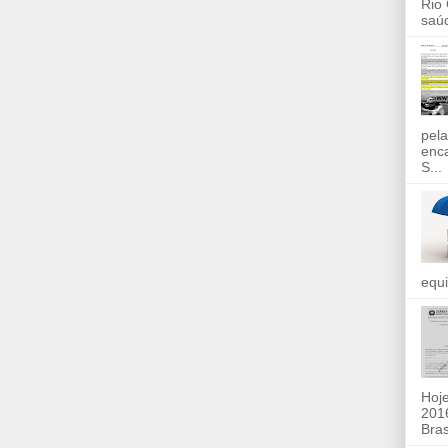
Rio
saúd
pela
enc
S...
equi
Hoje
2016
Bras