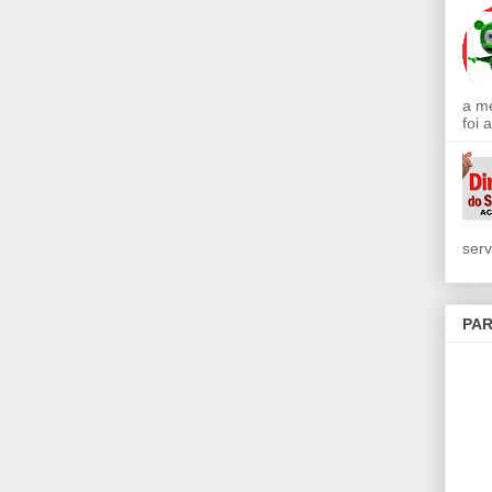
a m
foi 
serv
PAR