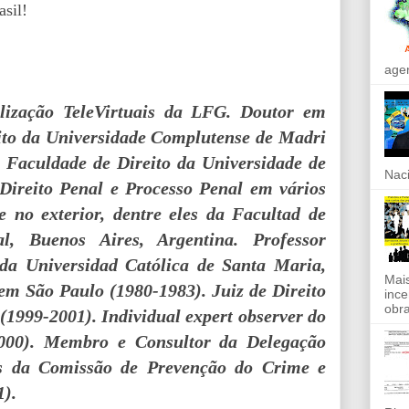
sil!
agen
alização TeleVirtuais da LFG. Doutor em
eito da Universidade Complutense de Madri
a Faculdade de Direito da Universidade de
Naci
Direito Penal e Processo Penal em vários
 no exterior, dentre eles da Facultad de
l, Buenos Aires, Argentina. Professor
da Universidad Católica de Santa Maria,
Mais
em São Paulo (1980-1983). Juiz de Direito
ince
obra
1999-2001). Individual expert observer do
00). Membro e Consultor da Delegação
ões da Comissão de Prevenção do Crime e
1).