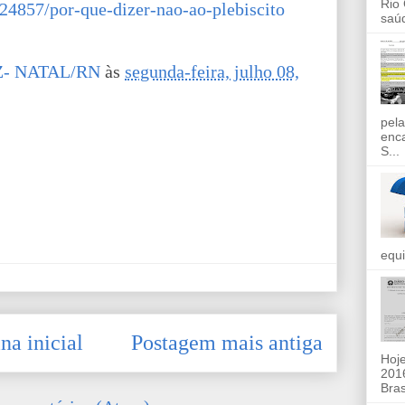
Rio
o/24857/por-que-dizer-nao-ao-plebiscito
saúd
- NATAL/RN
às
segunda-feira, julho 08,
pela
enc
S...
equi
na inicial
Postagem mais antiga
Hoje
2016
Bras