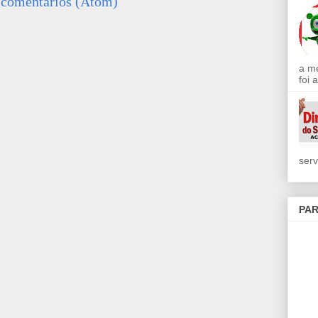
 comentários (Atom)
a m
foi 
serv
PAR