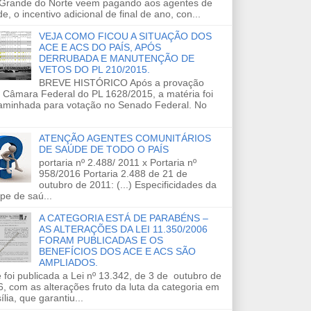
 Grande do Norte veem pagando aos agentes de
e, o incentivo adicional de final de ano, con...
VEJA COMO FICOU A SITUAÇÃO DOS
ACE E ACS DO PAÍS, APÓS
DERRUBADA E MANUTENÇÃO DE
VETOS DO PL 210/2015.
BREVE HISTÓRICO Após a provação
 Câmara Federal do PL 1628/2015, a matéria foi
aminhada para votação no Senado Federal. No
ATENÇÃO AGENTES COMUNITÁRIOS
DE SAÚDE DE TODO O PAÍS
portaria nº 2.488/ 2011 x Portaria nº
958/2016 Portaria 2.488 de 21 de
outubro de 2011: (...) Especificidades da
pe de saú...
A CATEGORIA ESTÁ DE PARABÉNS –
AS ALTERAÇÕES DA LEI 11.350/2006
FORAM PUBLICADAS E OS
BENEFÍCIOS DOS ACE E ACS SÃO
AMPLIADOS.
 foi publicada a Lei nº 13.342, de 3 de outubro de
, com as alterações fruto da luta da categoria em
ília, que garantiu...