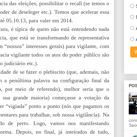
ia das eleições, possibilitar o recall (se temos o
oder de deseleger etc.). Temos que acelerar essa
até 05.10.13, para valer em 2014.
ltura, é típica de quem não está entendendo nada
a, que está se transformando de representativa
 “nossos” interesses gerais) para vigilante, com
acia vigilante todos os atos do poder público são
o judiciário etc.).
ldade de se fazer o plebiscito (que, ademais, não
m a penúltima palavra na configuração final da
POS
o, por meio de referendo), melhor seria que o
 sua grande maioria) começasse a votação da
er “vigiada” ponto a ponto (nós que pagamos os
mentares para trabalhar, sob nossa vigilância). Na
con
ado de perto. Logo, vamos nos manifestando
Saú
orma. Depois, no final, já inteirados de tudo,