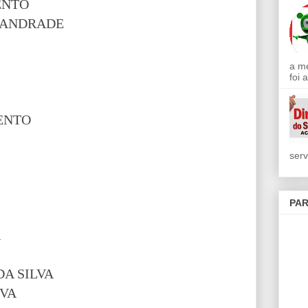
ENTO
A ANDRADE
a m
foi 
ENTO
serv
PAR
A
A SILVA
LVA