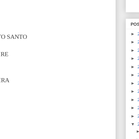
PO
►
TO SANTO
►
►
IRE
►
►
►
IRA
►
►
►
►
►
▼