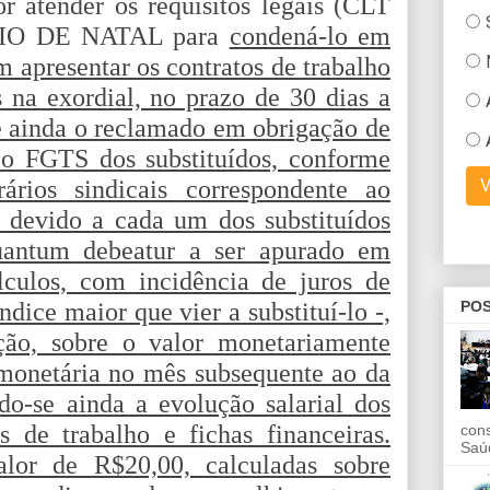
por atender os requisitos legais (CLT
CÍPIO DE NATAL para
condená-lo em
m apresentar os contratos de trabalho
s na exordial, no prazo de 30 dias a
e ainda o reclamado em obrigação de
o FGTS dos substituídos, conforme
ários sindicais correspondente ao
 devido a cada um dos substituídos
Quantum debeatur a ser apurado em
lculos, com incidência de juros de
POS
dice maior que vier a substituí-lo -,
ção, sobre o valor monetariamente
 monetária no mês subsequente ao da
do-se ainda a evolução salarial dos
s de trabalho e fichas financeiras.
con
Saú
alor de R$20,00, calculadas sobre