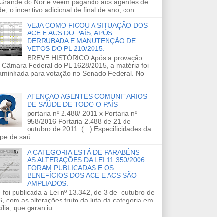
 Grande do Norte veem pagando aos agentes de
e, o incentivo adicional de final de ano, con...
VEJA COMO FICOU A SITUAÇÃO DOS
ACE E ACS DO PAÍS, APÓS
DERRUBADA E MANUTENÇÃO DE
VETOS DO PL 210/2015.
BREVE HISTÓRICO Após a provação
 Câmara Federal do PL 1628/2015, a matéria foi
aminhada para votação no Senado Federal. No
ATENÇÃO AGENTES COMUNITÁRIOS
DE SAÚDE DE TODO O PAÍS
portaria nº 2.488/ 2011 x Portaria nº
958/2016 Portaria 2.488 de 21 de
outubro de 2011: (...) Especificidades da
pe de saú...
A CATEGORIA ESTÁ DE PARABÉNS –
AS ALTERAÇÕES DA LEI 11.350/2006
FORAM PUBLICADAS E OS
BENEFÍCIOS DOS ACE E ACS SÃO
AMPLIADOS.
 foi publicada a Lei nº 13.342, de 3 de outubro de
, com as alterações fruto da luta da categoria em
ília, que garantiu...