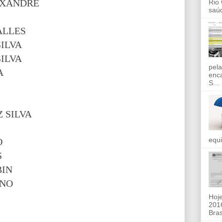
EXANDRE
Rio
saúd
ALLES
ILVA
ILVA
pela
A
enc
S...
 SILVA
equi
O
S
BIN
INO
Hoje
2016
Bras