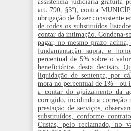
assistência judiciária gratuita 
art. 790, §3º), contra MUNI
obrigação de fazer consistente e
de todos os substituídos listado
contar da intimação. Condena-s
pagar, no mesmo prazo acima, 
fundamentação supra, e honor
percentual de 5% sobre o valor
beneficiários desta decisão. 
liquidação de sentença, por cá
mora no percentual de 1% - ou ín
a contar do ajuizamento da a
corrigido, incidindo a correção
prestação de serviços, observan
substituídos, conforme contrato
Custas, pelo reclamado, no v