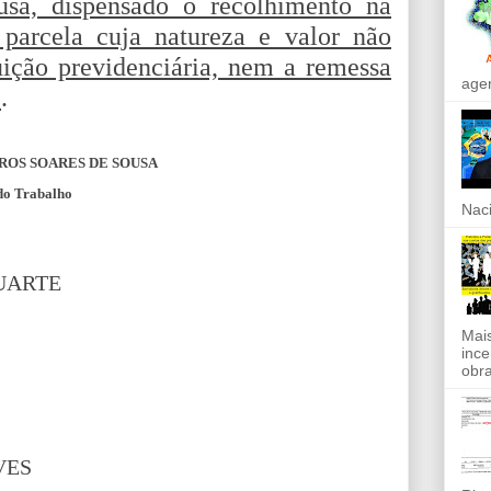
usa, dispensado o recolhimento na
parcela cuja natureza e valor não
uição previdenciária, nem a remessa
agen
”
.
OS SOARES DE SOUSA
 do Trabalho
Naci
UARTE
Mais
ince
obra
VES