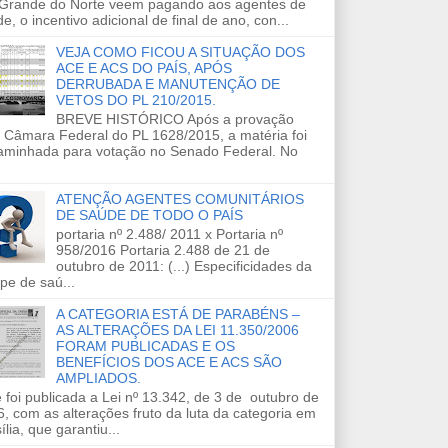
 Grande do Norte veem pagando aos agentes de
e, o incentivo adicional de final de ano, con...
VEJA COMO FICOU A SITUAÇÃO DOS
ACE E ACS DO PAÍS, APÓS
DERRUBADA E MANUTENÇÃO DE
VETOS DO PL 210/2015.
BREVE HISTÓRICO Após a provação
 Câmara Federal do PL 1628/2015, a matéria foi
aminhada para votação no Senado Federal. No
ATENÇÃO AGENTES COMUNITÁRIOS
DE SAÚDE DE TODO O PAÍS
portaria nº 2.488/ 2011 x Portaria nº
958/2016 Portaria 2.488 de 21 de
outubro de 2011: (...) Especificidades da
pe de saú...
A CATEGORIA ESTÁ DE PARABÉNS –
AS ALTERAÇÕES DA LEI 11.350/2006
FORAM PUBLICADAS E OS
BENEFÍCIOS DOS ACE E ACS SÃO
AMPLIADOS.
 foi publicada a Lei nº 13.342, de 3 de outubro de
, com as alterações fruto da luta da categoria em
ília, que garantiu...