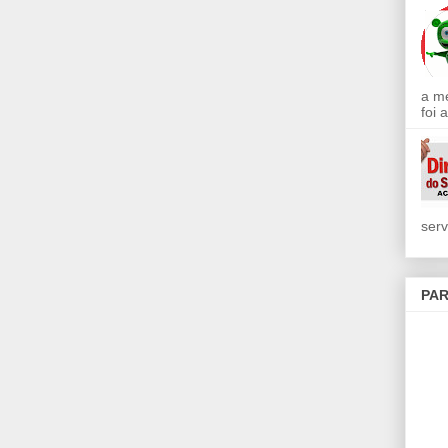
a m
foi 
serv
PAR