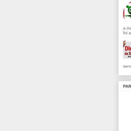
a m
foi 
serv
PAR