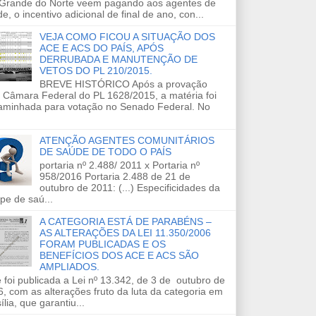
 Grande do Norte veem pagando aos agentes de
e, o incentivo adicional de final de ano, con...
VEJA COMO FICOU A SITUAÇÃO DOS
ACE E ACS DO PAÍS, APÓS
DERRUBADA E MANUTENÇÃO DE
VETOS DO PL 210/2015.
BREVE HISTÓRICO Após a provação
 Câmara Federal do PL 1628/2015, a matéria foi
aminhada para votação no Senado Federal. No
ATENÇÃO AGENTES COMUNITÁRIOS
DE SAÚDE DE TODO O PAÍS
portaria nº 2.488/ 2011 x Portaria nº
958/2016 Portaria 2.488 de 21 de
outubro de 2011: (...) Especificidades da
pe de saú...
A CATEGORIA ESTÁ DE PARABÉNS –
AS ALTERAÇÕES DA LEI 11.350/2006
FORAM PUBLICADAS E OS
BENEFÍCIOS DOS ACE E ACS SÃO
AMPLIADOS.
 foi publicada a Lei nº 13.342, de 3 de outubro de
, com as alterações fruto da luta da categoria em
ília, que garantiu...