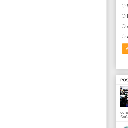
POS
con
Saú