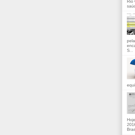
Rio
saúd
pela
enc
S...
equi
Hoje
2016
Bras