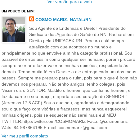
Ver versão para a web
UM POUCO DE MIM:
COSMO MARIZ- NATAL/RN
Sou Agente de Endemias e Diretor Presidente do
Sindicato dos Agentes de Saúde do RN. Bacharel em
Direito pela UNIFACEX-RN. Procuro está sempre
atualizado com que acontece no mundo e
principalmente no que envolve a minha categoria profissional. Sou
passível de erros assim como qualquer ser humano, porém procuro
sempre acertar e fazer valer as minhas opiniões, respeitando às
demais. Tenho muita fé em Deus e a ele entrego cada um dos meus
passos. Sempre me preparo para o ruim, pois para o que é bom não
devemos nos preparar. Não tenho amigos, tenho colegas, pois
“Assim diz o SENHOR: Maldito o homem que confia no homem, e
faz da carne o seu braço, e aparta o seu coração do SENHOR!”
(Jeremias 17:5 ACF) Sou o que sou, agradando e desagradando,
sou o que faço com vitórias e fracassos, mas nunca esquecerei
minhas origens, pois se esquecer não serei mais eu! MEU
TWITTER:http://twitter.com/COSMOMARIZ Face: @cosmomariz
Wats: 84-987864195 E-mail: cosmomariz@gmail.com
Ver meu perfil completo