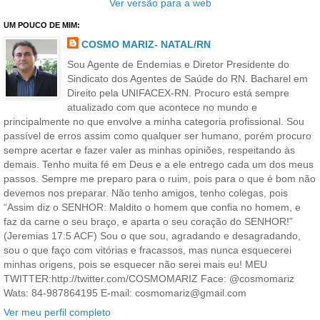
Ver versão para a web
UM POUCO DE MIM:
COSMO MARIZ- NATAL/RN
Sou Agente de Endemias e Diretor Presidente do
Sindicato dos Agentes de Saúde do RN. Bacharel em
Direito pela UNIFACEX-RN. Procuro está sempre
atualizado com que acontece no mundo e
principalmente no que envolve a minha categoria profissional. Sou
passível de erros assim como qualquer ser humano, porém procuro
sempre acertar e fazer valer as minhas opiniões, respeitando às
demais. Tenho muita fé em Deus e a ele entrego cada um dos meus
passos. Sempre me preparo para o ruim, pois para o que é bom não
devemos nos preparar. Não tenho amigos, tenho colegas, pois
“Assim diz o SENHOR: Maldito o homem que confia no homem, e
faz da carne o seu braço, e aparta o seu coração do SENHOR!”
(Jeremias 17:5 ACF) Sou o que sou, agradando e desagradando,
sou o que faço com vitórias e fracassos, mas nunca esquecerei
minhas origens, pois se esquecer não serei mais eu! MEU
TWITTER:http://twitter.com/COSMOMARIZ Face: @cosmomariz
Wats: 84-987864195 E-mail: cosmomariz@gmail.com
Ver meu perfil completo