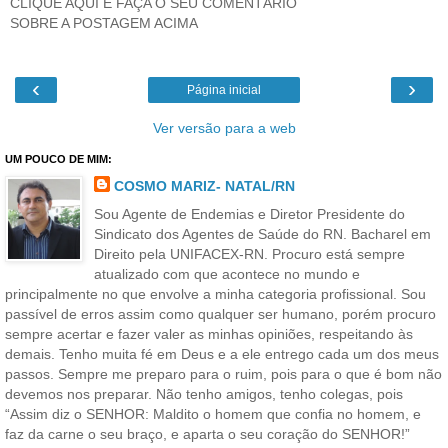
CLIQUE AQUI E FAÇA O SEU COMENTÁRIO
SOBRE A POSTAGEM ACIMA
‹
›
Página inicial
Ver versão para a web
UM POUCO DE MIM:
COSMO MARIZ- NATAL/RN
Sou Agente de Endemias e Diretor Presidente do
Sindicato dos Agentes de Saúde do RN. Bacharel em
Direito pela UNIFACEX-RN. Procuro está sempre
atualizado com que acontece no mundo e
principalmente no que envolve a minha categoria profissional. Sou
passível de erros assim como qualquer ser humano, porém procuro
sempre acertar e fazer valer as minhas opiniões, respeitando às
demais. Tenho muita fé em Deus e a ele entrego cada um dos meus
passos. Sempre me preparo para o ruim, pois para o que é bom não
devemos nos preparar. Não tenho amigos, tenho colegas, pois
“Assim diz o SENHOR: Maldito o homem que confia no homem, e
faz da carne o seu braço, e aparta o seu coração do SENHOR!”