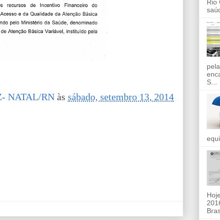
Rio
saúd
pela
enc
S...
- NATAL/RN
às
sábado, setembro 13, 2014
equi
Hoje
2016
Bras