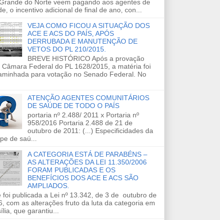
 Grande do Norte veem pagando aos agentes de
e, o incentivo adicional de final de ano, con...
VEJA COMO FICOU A SITUAÇÃO DOS
ACE E ACS DO PAÍS, APÓS
DERRUBADA E MANUTENÇÃO DE
VETOS DO PL 210/2015.
BREVE HISTÓRICO Após a provação
 Câmara Federal do PL 1628/2015, a matéria foi
aminhada para votação no Senado Federal. No
ATENÇÃO AGENTES COMUNITÁRIOS
DE SAÚDE DE TODO O PAÍS
portaria nº 2.488/ 2011 x Portaria nº
958/2016 Portaria 2.488 de 21 de
outubro de 2011: (...) Especificidades da
pe de saú...
A CATEGORIA ESTÁ DE PARABÉNS –
AS ALTERAÇÕES DA LEI 11.350/2006
FORAM PUBLICADAS E OS
BENEFÍCIOS DOS ACE E ACS SÃO
AMPLIADOS.
 foi publicada a Lei nº 13.342, de 3 de outubro de
, com as alterações fruto da luta da categoria em
ília, que garantiu...