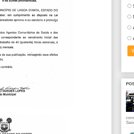
POS
con
Saú