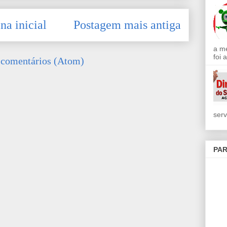
na inicial
Postagem mais antiga
a m
foi 
 comentários (Atom)
serv
PAR