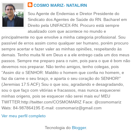
COSMO MARIZ- NATAL/RN
Sou Agente de Endemias e Diretor Presidente do
Sindicato dos Agentes de Saúde do RN. Bacharel em
Direito pela UNIFACEX-RN. Procuro está sempre
atualizado com que acontece no mundo e
principalmente no que envolve a minha categoria profissional. Sou
passível de erros assim como qualquer ser humano, porém procuro
sempre acertar e fazer valer as minhas opiniões, respeitando às
demais. Tenho muita fé em Deus e a ele entrego cada um dos meus
passos. Sempre me preparo para o ruim, pois para o que é bom não
devemos nos preparar. Não tenho amigos, tenho colegas, pois
“Assim diz o SENHOR: Maldito o homem que confia no homem, e
faz da carne o seu braço, e aparta o seu coração do SENHOR!”
(Jeremias 17:5 ACF) Sou o que sou, agradando e desagradando,
sou o que faço com vitórias e fracassos, mas nunca esquecerei
minhas origens, pois se esquecer não serei mais eu! MEU
TWITTER:http://twitter.com/COSMOMARIZ Face: @cosmomariz
Wats: 84-987864195 E-mail: cosmomariz@gmail.com
Ver meu perfil completo
Tecnologia do
Blogger
.