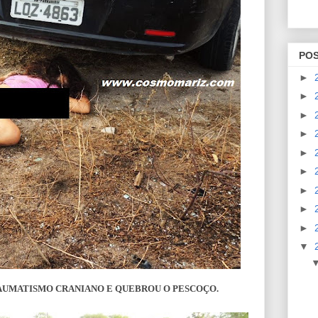
PO
►
►
►
►
►
►
►
►
►
▼
AUMATISMO CRANIANO E QUEBROU O PESCOÇO.