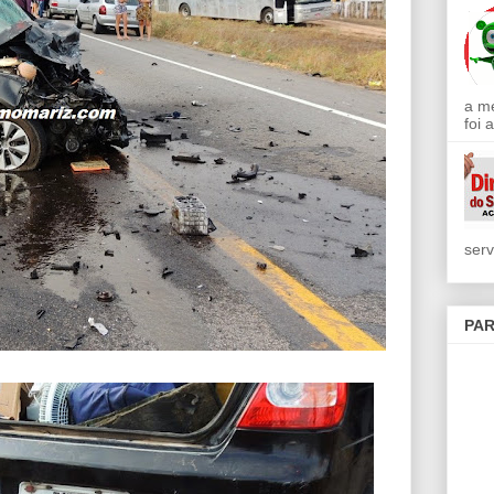
a m
foi 
serv
PAR