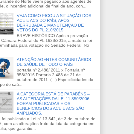
 Grande do Norte veem pagando aos agentes de
e, o incentivo adicional de final de ano, con...
VEJA COMO FICOU A SITUAÇÃO DOS
ACE E ACS DO PAÍS, APÓS
DERRUBADA E MANUTENÇÃO DE
VETOS DO PL 210/2015.
BREVE HISTÓRICO Após a provação
 Câmara Federal do PL 1628/2015, a matéria foi
aminhada para votação no Senado Federal. No
ATENÇÃO AGENTES COMUNITÁRIOS
DE SAÚDE DE TODO O PAÍS
portaria nº 2.488/ 2011 x Portaria nº
958/2016 Portaria 2.488 de 21 de
outubro de 2011: (...) Especificidades da
pe de saú...
A CATEGORIA ESTÁ DE PARABÉNS –
AS ALTERAÇÕES DA LEI 11.350/2006
FORAM PUBLICADAS E OS
BENEFÍCIOS DOS ACE E ACS SÃO
AMPLIADOS.
 foi publicada a Lei nº 13.342, de 3 de outubro de
, com as alterações fruto da luta da categoria em
ília, que garantiu...