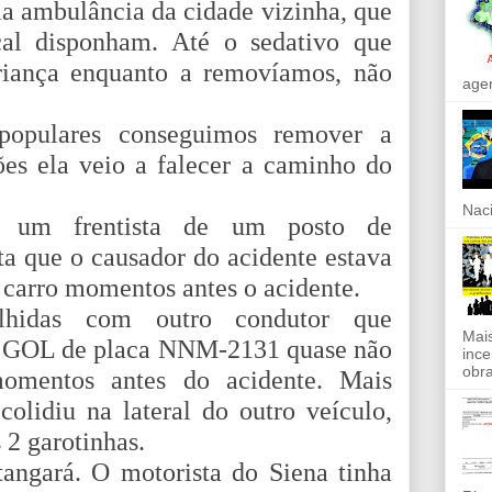
a ambulância da cidade vizinha, que
cal disponham. Até o sedativo que
criança enquanto a removíamos, não
agen
populares conseguimos remover a
es ela veio a falecer a caminho do
Naci
e um frentista de um posto de
ta que o causador do acidente estava
 carro momentos antes o acidente.
lhidas com outro condutor que
Mais
do GOL de placa NNM-2131 quase não
ince
obra
omentos antes do acidente. Mais
olidiu na lateral do outro veículo,
 2 garotinhas.
tangará. O motorista do Siena tinha