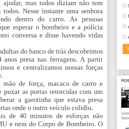
a ajudar, mas todos diziam não tem
 todos. Nesse instante uma senhora
ndo dentro do carro. As pessoas
que esperar o bombeiro e a polícia
tei conversa e disse havendo vidas
dultas do banco de trás descobrimos
anos presa nas ferragens. A partir
nimos e centralizamos nossas forças
e.
POS
, mão de força, macaco de carro e
e puxar as portas retorcidas com um
berar a garotinha que estava presa
rtas onde o outro veículo colidiu.
con
is de 40 minutos de esforças não
Saú
MU e nem do Corpo de Bombeiro. O