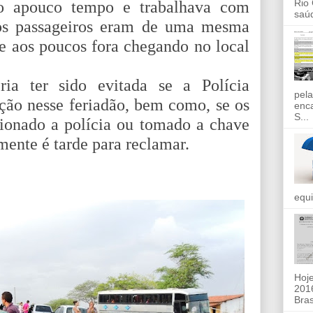
Rio
ção apouco tempo e trabalhava com
saúd
 os passageiros eram de uma mesma
ue aos poucos fora chegando no local
ia ter sido evitada se a Polícia
pela
ção nesse feriadão, bem como, se os
enc
S...
cionado a polícia ou tomado a chave
mente é tarde para reclamar.
equi
Hoje
2016
Bras