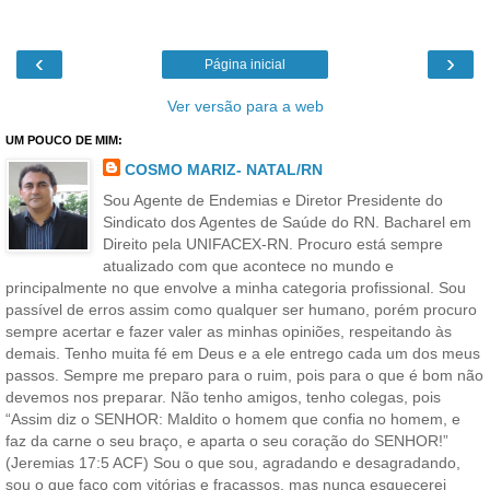
‹
›
Página inicial
Ver versão para a web
UM POUCO DE MIM:
COSMO MARIZ- NATAL/RN
Sou Agente de Endemias e Diretor Presidente do
Sindicato dos Agentes de Saúde do RN. Bacharel em
Direito pela UNIFACEX-RN. Procuro está sempre
atualizado com que acontece no mundo e
principalmente no que envolve a minha categoria profissional. Sou
passível de erros assim como qualquer ser humano, porém procuro
sempre acertar e fazer valer as minhas opiniões, respeitando às
demais. Tenho muita fé em Deus e a ele entrego cada um dos meus
passos. Sempre me preparo para o ruim, pois para o que é bom não
devemos nos preparar. Não tenho amigos, tenho colegas, pois
“Assim diz o SENHOR: Maldito o homem que confia no homem, e
faz da carne o seu braço, e aparta o seu coração do SENHOR!”
(Jeremias 17:5 ACF) Sou o que sou, agradando e desagradando,
sou o que faço com vitórias e fracassos, mas nunca esquecerei