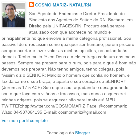
COSMO MARIZ- NATAL/RN
Sou Agente de Endemias e Diretor Presidente do
Sindicato dos Agentes de Saúde do RN. Bacharel em
Direito pela UNIFACEX-RN. Procuro está sempre
atualizado com que acontece no mundo e
principalmente no que envolve a minha categoria profissional. Sou
passível de erros assim como qualquer ser humano, porém procuro
sempre acertar e fazer valer as minhas opiniões, respeitando às
demais. Tenho muita fé em Deus e a ele entrego cada um dos meus
passos. Sempre me preparo para o ruim, pois para o que é bom não
devemos nos preparar. Não tenho amigos, tenho colegas, pois
“Assim diz o SENHOR: Maldito o homem que confia no homem, e
faz da carne o seu braço, e aparta o seu coração do SENHOR!”
(Jeremias 17:5 ACF) Sou o que sou, agradando e desagradando,
sou o que faço com vitórias e fracassos, mas nunca esquecerei
minhas origens, pois se esquecer não serei mais eu! MEU
TWITTER:http://twitter.com/COSMOMARIZ Face: @cosmomariz
Wats: 84-987864195 E-mail: cosmomariz@gmail.com
Ver meu perfil completo
Tecnologia do
Blogger
.