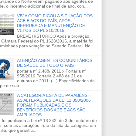
 Grande do Norte veem pagando aos agentes de
e, o incentivo adicional de final de ano, con...
VEJA COMO FICOU A SITUAÇÃO DOS
ACE E ACS DO PAÍS, APÓS
DERRUBADA E MANUTENÇÃO DE
VETOS DO PL 210/2015.
BREVE HISTÓRICO Após a provação
 Câmara Federal do PL 1628/2015, a matéria foi
aminhada para votação no Senado Federal. No
ATENÇÃO AGENTES COMUNITÁRIOS
DE SAÚDE DE TODO O PAÍS
portaria nº 2.488/ 2011 x Portaria nº
958/2016 Portaria 2.488 de 21 de
outubro de 2011: (...) Especificidades da
pe de saú...
A CATEGORIA ESTÁ DE PARABÉNS –
AS ALTERAÇÕES DA LEI 11.350/2006
FORAM PUBLICADAS E OS
BENEFÍCIOS DOS ACE E ACS SÃO
AMPLIADOS.
 foi publicada a Lei nº 13.342, de 3 de outubro de
, com as alterações fruto da luta da categoria em
ília, que garantiu...