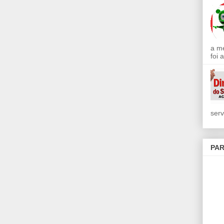
a m
foi 
serv
PAR