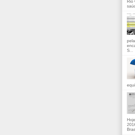
Rio
saúd
pela
enc
S...
equi
Hoje
2016
Bras