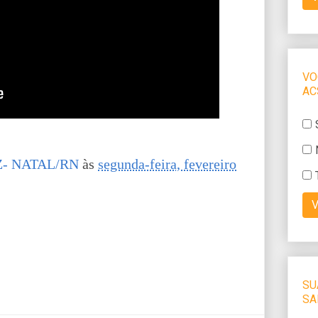
- NATAL/RN
às
segunda-feira, fevereiro