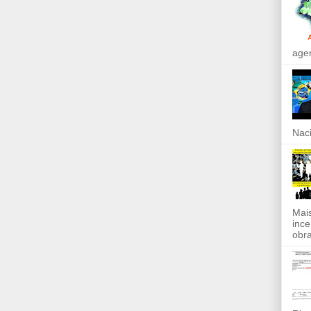
agen
Naci
Mais
ince
obra