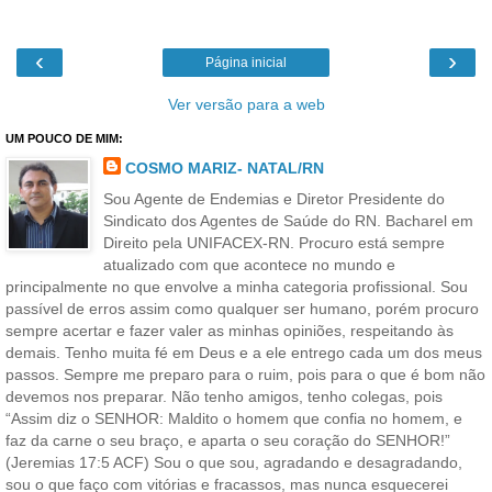
‹
›
Página inicial
Ver versão para a web
UM POUCO DE MIM:
COSMO MARIZ- NATAL/RN
Sou Agente de Endemias e Diretor Presidente do
Sindicato dos Agentes de Saúde do RN. Bacharel em
Direito pela UNIFACEX-RN. Procuro está sempre
atualizado com que acontece no mundo e
principalmente no que envolve a minha categoria profissional. Sou
passível de erros assim como qualquer ser humano, porém procuro
sempre acertar e fazer valer as minhas opiniões, respeitando às
demais. Tenho muita fé em Deus e a ele entrego cada um dos meus
passos. Sempre me preparo para o ruim, pois para o que é bom não
devemos nos preparar. Não tenho amigos, tenho colegas, pois
“Assim diz o SENHOR: Maldito o homem que confia no homem, e
faz da carne o seu braço, e aparta o seu coração do SENHOR!”
(Jeremias 17:5 ACF) Sou o que sou, agradando e desagradando,
sou o que faço com vitórias e fracassos, mas nunca esquecerei