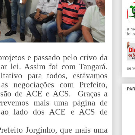
a m
foi 
rojetos e passado pelo crivo da
nar lei. Assim foi com Tangará.
serv
tativo para todos, estávamos
 as negociações com Prefeito,
PAR
missão de ACE e ACS.
Graças a
screvemos mais uma página de
ta ao lado dos ACE e ACS de
refeito Jorginho, que mais uma