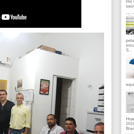
Rio
saúd
pela
enc
S...
equi
Hoje
2016
Bras