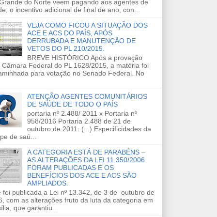
 Grande do Norte veem pagando aos agentes de
e, o incentivo adicional de final de ano, con...
VEJA COMO FICOU A SITUAÇÃO DOS
ACE E ACS DO PAÍS, APÓS
DERRUBADA E MANUTENÇÃO DE
VETOS DO PL 210/2015.
BREVE HISTÓRICO Após a provação
 Câmara Federal do PL 1628/2015, a matéria foi
aminhada para votação no Senado Federal. No
ATENÇÃO AGENTES COMUNITÁRIOS
DE SAÚDE DE TODO O PAÍS
portaria nº 2.488/ 2011 x Portaria nº
958/2016 Portaria 2.488 de 21 de
outubro de 2011: (...) Especificidades da
pe de saú...
A CATEGORIA ESTÁ DE PARABÉNS –
AS ALTERAÇÕES DA LEI 11.350/2006
FORAM PUBLICADAS E OS
BENEFÍCIOS DOS ACE E ACS SÃO
AMPLIADOS.
 foi publicada a Lei nº 13.342, de 3 de outubro de
, com as alterações fruto da luta da categoria em
ília, que garantiu...