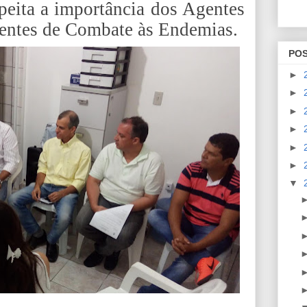
speita a importância dos Agentes
entes de Combate às Endemias.
PO
►
►
►
►
►
►
▼