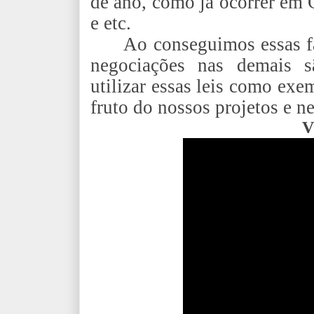
de ano, como já ocorrer em 
e etc.
Ao conseguimos essas f
negociações nas demais sã
utilizar essas leis como ex
fruto do nossos projetos e n
V