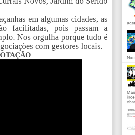
Currais Novos, Jardim do Seridó
açanhas em algumas cidades, as
agen
o facilitadas, pois passam a
emplo. Nos orgulha porque tudo é
egociações com gestores locais.
OTAÇÃO
Naci
Mais
ince
obra