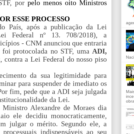
 STF, por
pelo menos oito Ministros
OR ESSE PROCESSO
agen
 País, após a publicação da Lei
Lei Federal nº 13. 708/
2018), a
cípios - CNM anunciou que entraria
 foi protocolada no STF, uma
ADI,
Naci
r
, contra a Lei Federal do nosso piso
cimento da sua legitimidade para
minar para suspender de imediato os
Por fim, pede que a ADI seja julgada
Mais
ince
nstitucionalidade da Lei.
obra
a Ministro Alexandre de Moraes dia
aio ele decidiu monocraticamente,
ulgar o mérito. Segundo ele, a
processuais indispensáveis ao seu