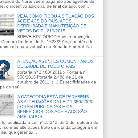
 Grande do Norte veem pagando aos agentes de
e, o incentivo adicional de final de ano, con...
VEJA COMO FICOU A SITUAÇÃO DOS
ACE E ACS DO PAÍS, APÓS
DERRUBADA E MANUTENÇÃO DE
VETOS DO PL 210/2015.
BREVE HISTÓRICO Após a provação
 Câmara Federal do PL 1628/2015, a matéria foi
aminhada para votação no Senado Federal. No
ATENÇÃO AGENTES COMUNITÁRIOS
DE SAÚDE DE TODO O PAÍS
portaria nº 2.488/ 2011 x Portaria nº
958/2016 Portaria 2.488 de 21 de
outubro de 2011: (...) Especificidades da
pe de saú...
A CATEGORIA ESTÁ DE PARABÉNS –
AS ALTERAÇÕES DA LEI 11.350/2006
FORAM PUBLICADAS E OS
BENEFÍCIOS DOS ACE E ACS SÃO
AMPLIADOS.
 foi publicada a Lei nº 13.342, de 3 de outubro de
, com as alterações fruto da luta da categoria em
ília, que garantiu...