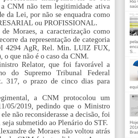
Rio
 a CNM não tem legitimidade ativa
saúd
ade da Lei, por não se enquadra como
EMPRESARIAL ou PROFISSIONAL.
 de Moraes, a caracterização como
decorre da representação de categoria
pela
ADI 4294 AgR, Rel. Min. LUIZ FUX,
enc
S...
), o que não é o caso da CNM.
nistro Relator, que foi favorável a
rno do Supremo Tribunal Federal
. 317, o prazo de cinco dias para
equi
egimental, a CNM protocolou um
5/2019, pedindo que o Ministro
ele não reconsiderasse a decisão, foi
 seja submetido ao Plenário do STF.
Hoje
2016
lexandre de Moraes não voltou atrás
Bras