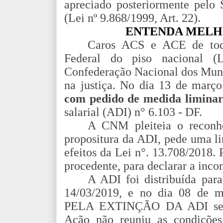
apreciado posteriormente pelo
(Lei nº 9.868/1999, Art. 22).
ENTENDA MELH
Caros ACS e ACE de todo
Federal do piso nacional (
Confederação Nacional dos Muni
na justiça.
No dia 13 de março
com pedido de medida limina
salarial (ADI) n° 6.103 - DF.
A CNM pleiteia o reconhe
propositura da ADI, pede uma li
efeitos da Lei n°. 13.708/2018. 
procedente, para declarar a inco
A ADI foi distribuída par
14/03/2019, e no dia 08 de m
PELA EXTINÇÃO DA ADI sem j
Ação não reuniu as condições 