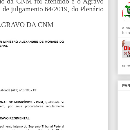
ido da CNM foi atendido e o Agravo
a de julgamento 64/2019, do Plenário
 AGRAVO DA CNM
a m
foi 
serv
PAR