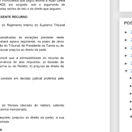
PO
►
►
►
►
►
▼