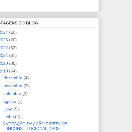
STAGENS DO BLOG
2024
(10)
2023
(20)
2022
(53)
2021
(61)
2020
(80)
2019
(54)
►
dezembro
(4)
►
novembro
(3)
►
setembro
(2)
►
agosto
(1)
►
julho
(5)
▼
junho
(2)
A VOTAÇÃO DA AÇÃO DIRETA DE
INCONSTITUCIONALIDADE ...