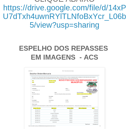
https://drive.google.com/file/d/14xP
U7dTxh4uwnRYlTLNfoBxYcr_L06b
5/view?usp=sharing
ESPELHO DOS REPASSES
EM IMAGENS -
ACS