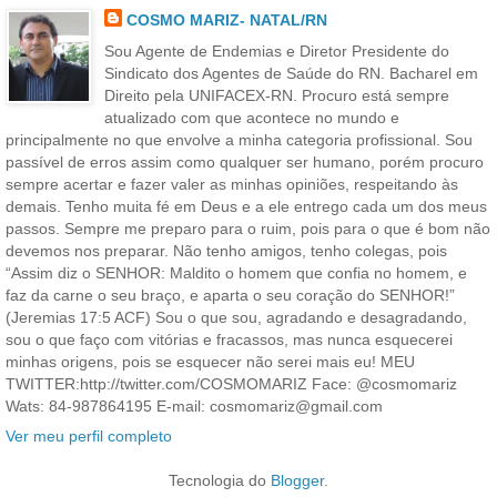
COSMO MARIZ- NATAL/RN
Sou Agente de Endemias e Diretor Presidente do
Sindicato dos Agentes de Saúde do RN. Bacharel em
Direito pela UNIFACEX-RN. Procuro está sempre
atualizado com que acontece no mundo e
principalmente no que envolve a minha categoria profissional. Sou
passível de erros assim como qualquer ser humano, porém procuro
sempre acertar e fazer valer as minhas opiniões, respeitando às
demais. Tenho muita fé em Deus e a ele entrego cada um dos meus
passos. Sempre me preparo para o ruim, pois para o que é bom não
devemos nos preparar. Não tenho amigos, tenho colegas, pois
“Assim diz o SENHOR: Maldito o homem que confia no homem, e
faz da carne o seu braço, e aparta o seu coração do SENHOR!”
(Jeremias 17:5 ACF) Sou o que sou, agradando e desagradando,
sou o que faço com vitórias e fracassos, mas nunca esquecerei
minhas origens, pois se esquecer não serei mais eu! MEU
TWITTER:http://twitter.com/COSMOMARIZ Face: @cosmomariz
Wats: 84-987864195 E-mail: cosmomariz@gmail.com
Ver meu perfil completo
Tecnologia do
Blogger
.