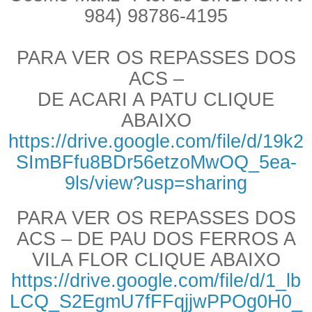
984) 98786-4195
PARA VER OS REPASSES DOS
ACS –
DE ACARI A PATU CLIQUE
ABAIXO
https://drive.google.com/file/d/19k2
SImBFfu8BDr56etzoMwOQ_5ea-
9ls/view?usp=sharing
PARA VER OS REPASSES DOS
ACS – DE PAU DOS FERROS A
VILA FLOR CLIQUE ABAIXO
https://drive.google.com/file/d/1_lb
LCQ_S2EgmU7fFFqjjwPPOg0H0_