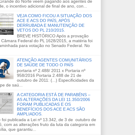
 Grande do Norte veem pagando aos agentes de
e, o incentivo adicional de final de ano, con...
VEJA COMO FICOU A SITUAÇÃO DOS
ACE E ACS DO PAÍS, APÓS
DERRUBADA E MANUTENÇÃO DE
VETOS DO PL 210/2015.
BREVE HISTÓRICO Após a provação
 Câmara Federal do PL 1628/2015, a matéria foi
aminhada para votação no Senado Federal. No
ATENÇÃO AGENTES COMUNITÁRIOS
DE SAÚDE DE TODO O PAÍS
portaria nº 2.488/ 2011 x Portaria nº
958/2016 Portaria 2.488 de 21 de
outubro de 2011: (...) Especificidades da
pe de saú...
A CATEGORIA ESTÁ DE PARABÉNS –
AS ALTERAÇÕES DA LEI 11.350/2006
FORAM PUBLICADAS E OS
BENEFÍCIOS DOS ACE E ACS SÃO
AMPLIADOS.
 foi publicada a Lei nº 13.342, de 3 de outubro de
, com as alterações fruto da luta da categoria em
ília, que garantiu...