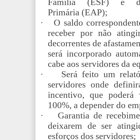
Família (ESF) e d
Primária
(EAP);
·
O saldo correspondent
receber por não atingi
decorrentes de afastame
será incorporado autom
cabe aos servidores da e
·
Será feito um relat
servidores onde defini
incentivo, que poder
100%, a depender do em
·
Garantia de recebime
deixarem de ser atingi
esforços dos servidores;