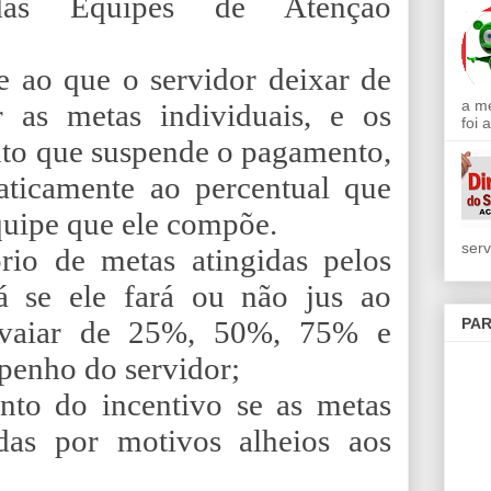
as Equipes de Atenção
e ao que o servidor deixar de
a m
r as metas individuais, e os
foi 
nto que
suspende o pagamento,
aticamente ao percentual que
quipe que ele compõe.
serv
ório de metas atingidas pelos
rá se ele fará ou não jus ao
PAR
á vaiar de 25%, 50%, 75% e
penho do servidor;
nto do incentivo se as metas
das por motivos alheios aos