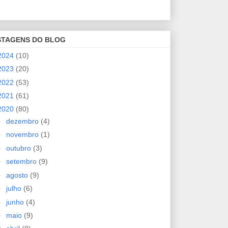
STAGENS DO BLOG
2024
(10)
2023
(20)
2022
(53)
2021
(61)
2020
(80)
►
dezembro
(4)
►
novembro
(1)
►
outubro
(3)
►
setembro
(9)
►
agosto
(9)
►
julho
(6)
►
junho
(4)
►
maio
(9)