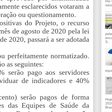
Rio
amente esclarecidos votaram a
saúd
ração ou questionamento.
ositivas do Projeto, o recurso
ês de agosto de 2020 pela lei
pela
o de 2020, passará a ser adotada
enc
S...
.
ou perfeitamente normatizado.
ão as seguintes:
% serão pago aos servidores
equi
ividuar de indicadores e 40%
cento) serão pagos de forma
Hoje
2016
ores das Equipes de Saúde da
Bras