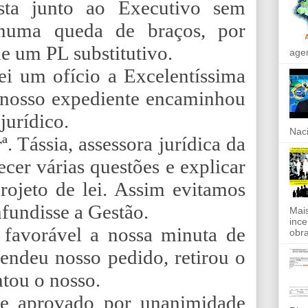
sta junto ao Executivo sem
 numa queda de braços, por
e um PL substitutivo.
agen
i um ofício a Excelentíssima
r nosso expediente encaminhou
jurídico.
Naci
 Tássia, assessora jurídica da
ecer várias questões e explicar
ojeto de lei. Assim evitamos
nfundisse a Gestão.
Mais
ince
 favorável a nossa minuta de
obra
atendeu nosso pedido, retirou o
ntou o nosso.
 e aprovado por unanimidade