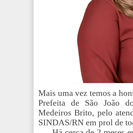
Mais uma vez temos a honr
Prefeita de São João 
Medeiros Brito
,
pelo aten
SINDAS/RN em prol de tod
Há cerca de 2 meses e