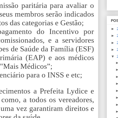
issão paritária para avaliar o
seus membros serão indicados
PO
tos das categorias e Gestão;
►
agamento do Incentivo por
►
missionados, e a servidores
►
pes de Saúde da Família (ESF)
►
rimária (EAP) e aos médicos
▼
 "Mais Médicos”;
enciário para o INSS e etc;
ecimentos a Prefeita Lydice e
 como, a todos os vereadores,
uma vez garantiram direitos e
ores da saúde.