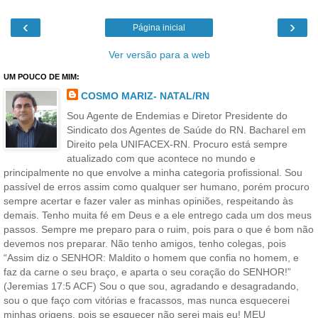
‹
›
Página inicial
Ver versão para a web
UM POUCO DE MIM:
COSMO MARIZ- NATAL/RN
Sou Agente de Endemias e Diretor Presidente do
Sindicato dos Agentes de Saúde do RN. Bacharel em
Direito pela UNIFACEX-RN. Procuro está sempre
atualizado com que acontece no mundo e
principalmente no que envolve a minha categoria profissional. Sou
passível de erros assim como qualquer ser humano, porém procuro
sempre acertar e fazer valer as minhas opiniões, respeitando às
demais. Tenho muita fé em Deus e a ele entrego cada um dos meus
passos. Sempre me preparo para o ruim, pois para o que é bom não
devemos nos preparar. Não tenho amigos, tenho colegas, pois
“Assim diz o SENHOR: Maldito o homem que confia no homem, e
faz da carne o seu braço, e aparta o seu coração do SENHOR!”
(Jeremias 17:5 ACF) Sou o que sou, agradando e desagradando,
sou o que faço com vitórias e fracassos, mas nunca esquecerei
minhas origens, pois se esquecer não serei mais eu! MEU