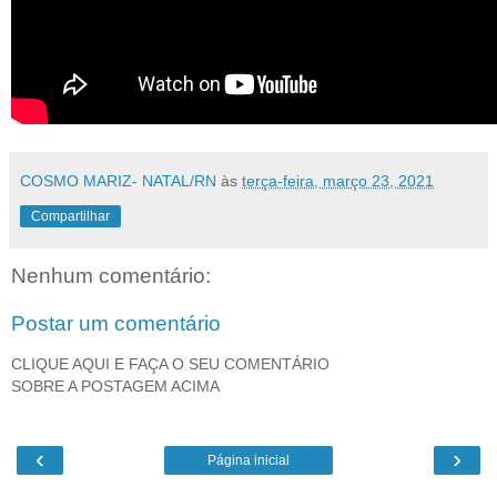
COSMO MARIZ- NATAL/RN
às
terça-feira, março 23, 2021
Compartilhar
Nenhum comentário:
Postar um comentário
CLIQUE AQUI E FAÇA O SEU COMENTÁRIO
SOBRE A POSTAGEM ACIMA
‹
›
Página inicial