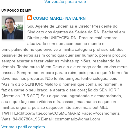
Ver versão para a web
UM POUCO DE MIM:
COSMO MARIZ- NATAL/RN
Sou Agente de Endemias e Diretor Presidente do
Sindicato dos Agentes de Saúde do RN. Bacharel em
Direito pela UNIFACEX-RN. Procuro está sempre
atualizado com que acontece no mundo e
principalmente no que envolve a minha categoria profissional. Sou
passível de erros assim como qualquer ser humano, porém procuro
sempre acertar e fazer valer as minhas opiniões, respeitando às
demais. Tenho muita fé em Deus e a ele entrego cada um dos meus
passos. Sempre me preparo para o ruim, pois para o que é bom não
devemos nos preparar. Não tenho amigos, tenho colegas, pois
“Assim diz o SENHOR: Maldito o homem que confia no homem, e
faz da carne o seu braço, e aparta o seu coração do SENHOR!”
(Jeremias 17:5 ACF) Sou o que sou, agradando e desagradando,
sou o que faço com vitórias e fracassos, mas nunca esquecerei
minhas origens, pois se esquecer não serei mais eu! MEU
TWITTER:http://twitter.com/COSMOMARIZ Face: @cosmomariz
Wats: 84-987864195 E-mail: cosmomariz@gmail.com
Ver meu perfil completo