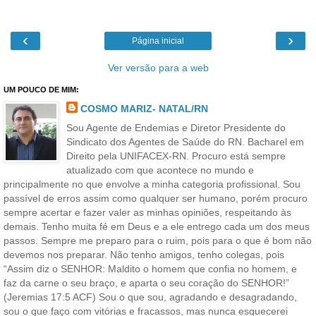
‹
›
Página inicial
Ver versão para a web
UM POUCO DE MIM:
COSMO MARIZ- NATAL/RN
Sou Agente de Endemias e Diretor Presidente do
Sindicato dos Agentes de Saúde do RN. Bacharel em
Direito pela UNIFACEX-RN. Procuro está sempre
atualizado com que acontece no mundo e
principalmente no que envolve a minha categoria profissional. Sou
passível de erros assim como qualquer ser humano, porém procuro
sempre acertar e fazer valer as minhas opiniões, respeitando às
demais. Tenho muita fé em Deus e a ele entrego cada um dos meus
passos. Sempre me preparo para o ruim, pois para o que é bom não
devemos nos preparar. Não tenho amigos, tenho colegas, pois
“Assim diz o SENHOR: Maldito o homem que confia no homem, e
faz da carne o seu braço, e aparta o seu coração do SENHOR!”
(Jeremias 17:5 ACF) Sou o que sou, agradando e desagradando,
sou o que faço com vitórias e fracassos, mas nunca esquecerei