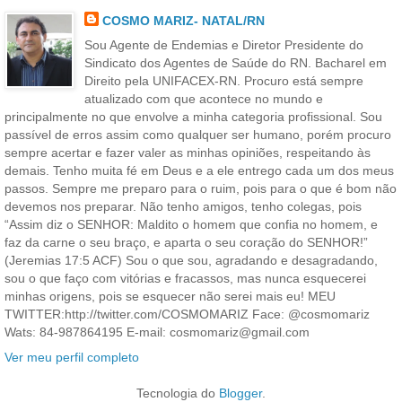
COSMO MARIZ- NATAL/RN
Sou Agente de Endemias e Diretor Presidente do
Sindicato dos Agentes de Saúde do RN. Bacharel em
Direito pela UNIFACEX-RN. Procuro está sempre
atualizado com que acontece no mundo e
principalmente no que envolve a minha categoria profissional. Sou
passível de erros assim como qualquer ser humano, porém procuro
sempre acertar e fazer valer as minhas opiniões, respeitando às
demais. Tenho muita fé em Deus e a ele entrego cada um dos meus
passos. Sempre me preparo para o ruim, pois para o que é bom não
devemos nos preparar. Não tenho amigos, tenho colegas, pois
“Assim diz o SENHOR: Maldito o homem que confia no homem, e
faz da carne o seu braço, e aparta o seu coração do SENHOR!”
(Jeremias 17:5 ACF) Sou o que sou, agradando e desagradando,
sou o que faço com vitórias e fracassos, mas nunca esquecerei
minhas origens, pois se esquecer não serei mais eu! MEU
TWITTER:http://twitter.com/COSMOMARIZ Face: @cosmomariz
Wats: 84-987864195 E-mail: cosmomariz@gmail.com
Ver meu perfil completo
Tecnologia do
Blogger
.