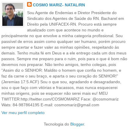
COSMO MARIZ- NATAL/RN
Sou Agente de Endemias e Diretor Presidente do
Sindicato dos Agentes de Saúde do RN. Bacharel em
Direito pela UNIFACEX-RN. Procuro está sempre
atualizado com que acontece no mundo e
principalmente no que envolve a minha categoria profissional. Sou
passível de erros assim como qualquer ser humano, porém procuro
sempre acertar e fazer valer as minhas opiniões, respeitando às
demais. Tenho muita fé em Deus e a ele entrego cada um dos meus
passos. Sempre me preparo para o ruim, pois para o que é bom não
devemos nos preparar. Não tenho amigos, tenho colegas, pois
“Assim diz o SENHOR: Maldito o homem que confia no homem, e
faz da carne o seu braço, e aparta o seu coração do SENHOR!”
(Jeremias 17:5 ACF) Sou o que sou, agradando e desagradando,
sou o que faço com vitórias e fracassos, mas nunca esquecerei
minhas origens, pois se esquecer não serei mais eu! MEU
TWITTER:http://twitter.com/COSMOMARIZ Face: @cosmomariz
Wats: 84-987864195 E-mail: cosmomariz@gmail.com
Ver meu perfil completo
Tecnologia do
Blogger
.