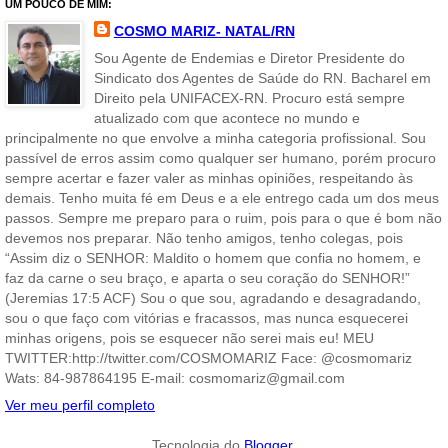
UM POUCO DE MIM:
COSMO MARIZ- NATAL/RN
Sou Agente de Endemias e Diretor Presidente do
Sindicato dos Agentes de Saúde do RN. Bacharel em
Direito pela UNIFACEX-RN. Procuro está sempre
atualizado com que acontece no mundo e
principalmente no que envolve a minha categoria profissional. Sou
passível de erros assim como qualquer ser humano, porém procuro
sempre acertar e fazer valer as minhas opiniões, respeitando às
demais. Tenho muita fé em Deus e a ele entrego cada um dos meus
passos. Sempre me preparo para o ruim, pois para o que é bom não
devemos nos preparar. Não tenho amigos, tenho colegas, pois
“Assim diz o SENHOR: Maldito o homem que confia no homem, e
faz da carne o seu braço, e aparta o seu coração do SENHOR!”
(Jeremias 17:5 ACF) Sou o que sou, agradando e desagradando,
sou o que faço com vitórias e fracassos, mas nunca esquecerei
minhas origens, pois se esquecer não serei mais eu! MEU
TWITTER:http://twitter.com/COSMOMARIZ Face: @cosmomariz
Wats: 84-987864195 E-mail: cosmomariz@gmail.com
Ver meu perfil completo
Tecnologia do
Blogger
.