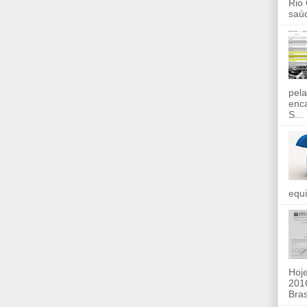
Rio
saúd
pela
enc
S...
equi
Hoje
2016
Bras