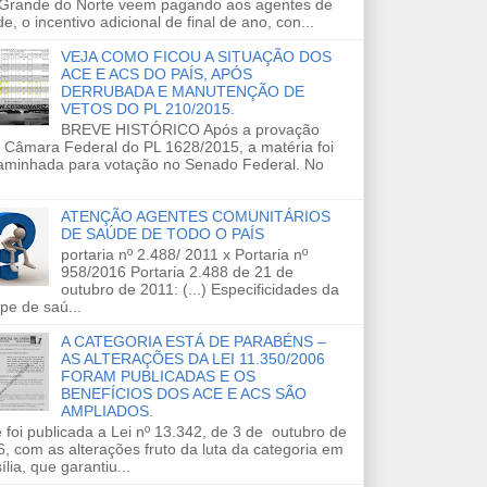
 Grande do Norte veem pagando aos agentes de
e, o incentivo adicional de final de ano, con...
VEJA COMO FICOU A SITUAÇÃO DOS
ACE E ACS DO PAÍS, APÓS
DERRUBADA E MANUTENÇÃO DE
VETOS DO PL 210/2015.
BREVE HISTÓRICO Após a provação
 Câmara Federal do PL 1628/2015, a matéria foi
aminhada para votação no Senado Federal. No
ATENÇÃO AGENTES COMUNITÁRIOS
DE SAÚDE DE TODO O PAÍS
portaria nº 2.488/ 2011 x Portaria nº
958/2016 Portaria 2.488 de 21 de
outubro de 2011: (...) Especificidades da
pe de saú...
A CATEGORIA ESTÁ DE PARABÉNS –
AS ALTERAÇÕES DA LEI 11.350/2006
FORAM PUBLICADAS E OS
BENEFÍCIOS DOS ACE E ACS SÃO
AMPLIADOS.
 foi publicada a Lei nº 13.342, de 3 de outubro de
, com as alterações fruto da luta da categoria em
ília, que garantiu...