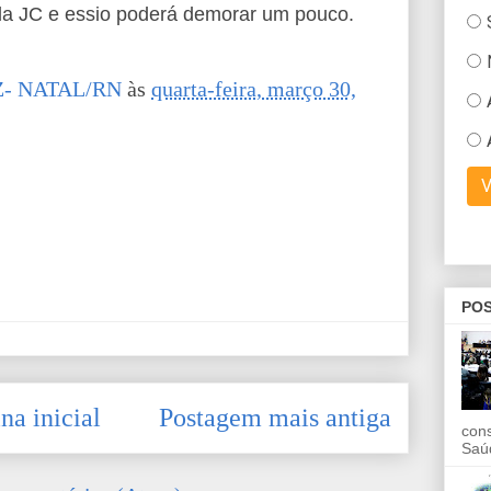
ela JC e essio poderá demorar um pouco.
- NATAL/RN
às
quarta-feira, março 30,
POS
na inicial
Postagem mais antiga
con
Saú