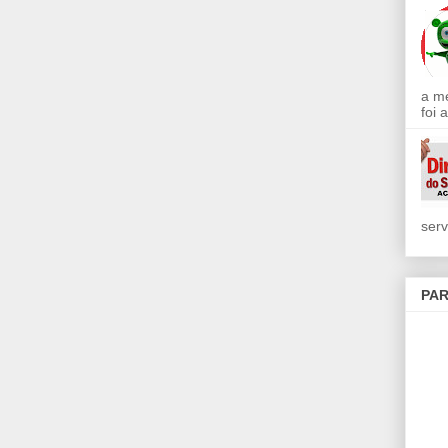
a m
foi 
serv
PAR