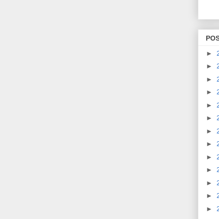
PO
►
►
►
►
►
►
►
►
►
►
►
►
►