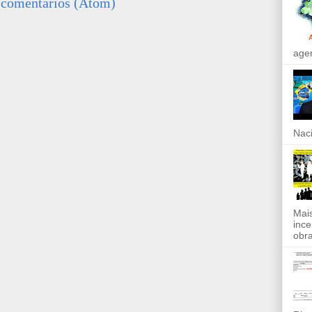
 comentários (Atom)
agen
Naci
Mais
ince
obra