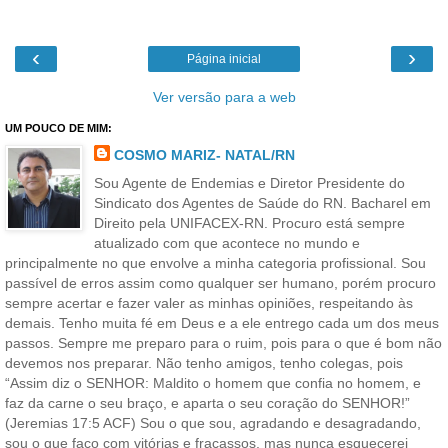
‹
›
Página inicial
Ver versão para a web
UM POUCO DE MIM:
COSMO MARIZ- NATAL/RN
Sou Agente de Endemias e Diretor Presidente do
Sindicato dos Agentes de Saúde do RN. Bacharel em
Direito pela UNIFACEX-RN. Procuro está sempre
atualizado com que acontece no mundo e
principalmente no que envolve a minha categoria profissional. Sou
passível de erros assim como qualquer ser humano, porém procuro
sempre acertar e fazer valer as minhas opiniões, respeitando às
demais. Tenho muita fé em Deus e a ele entrego cada um dos meus
passos. Sempre me preparo para o ruim, pois para o que é bom não
devemos nos preparar. Não tenho amigos, tenho colegas, pois
“Assim diz o SENHOR: Maldito o homem que confia no homem, e
faz da carne o seu braço, e aparta o seu coração do SENHOR!”
(Jeremias 17:5 ACF) Sou o que sou, agradando e desagradando,
sou o que faço com vitórias e fracassos, mas nunca esquecerei