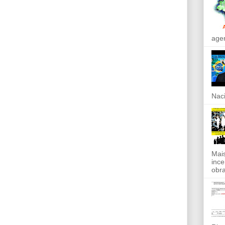
agen
Naci
Mais
ince
obra