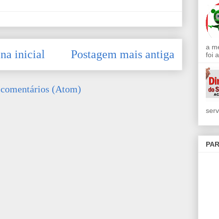
a m
na inicial
Postagem mais antiga
foi 
 comentários (Atom)
serv
PAR