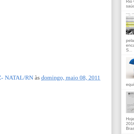
Rio
saúd
pela
enc
S...
- NATAL/RN
às
domingo, maio 08, 2011
equi
Hoje
2016
Bras