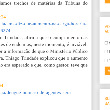
jamos trechos de matérias da Tribuna do
:24
cia/sms-diz-que-aumento-na-carga-horaria-
76274
go Trindade, afirma que o cumprimento das
ntes de endemias, neste momento, é inviável.
ber a informação de que o Ministério Público
va, Thiago Trindade explicou que o aumento
o era esperado e que, como gestor, teve que
04
icia/dengue-numero-de-agentes-sera-