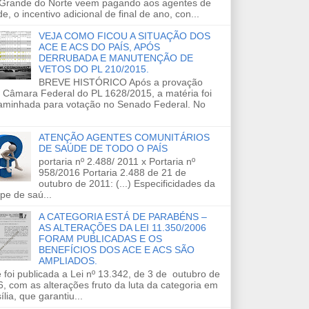
 Grande do Norte veem pagando aos agentes de
e, o incentivo adicional de final de ano, con...
VEJA COMO FICOU A SITUAÇÃO DOS
ACE E ACS DO PAÍS, APÓS
DERRUBADA E MANUTENÇÃO DE
VETOS DO PL 210/2015.
BREVE HISTÓRICO Após a provação
 Câmara Federal do PL 1628/2015, a matéria foi
aminhada para votação no Senado Federal. No
ATENÇÃO AGENTES COMUNITÁRIOS
DE SAÚDE DE TODO O PAÍS
portaria nº 2.488/ 2011 x Portaria nº
958/2016 Portaria 2.488 de 21 de
outubro de 2011: (...) Especificidades da
pe de saú...
A CATEGORIA ESTÁ DE PARABÉNS –
AS ALTERAÇÕES DA LEI 11.350/2006
FORAM PUBLICADAS E OS
BENEFÍCIOS DOS ACE E ACS SÃO
AMPLIADOS.
 foi publicada a Lei nº 13.342, de 3 de outubro de
, com as alterações fruto da luta da categoria em
ília, que garantiu...