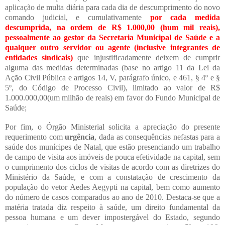
aplicação de multa diária para cada dia de descumprimento do novo
comando judicial, e cumulativamente
por cada medida
descumprida, na ordem de R$ 1.000,00 (hum mil reais),
pessoalmente ao gestor da Secretaria Municipal de Saúde e a
qualquer outro servidor ou agente (inclusive integrantes de
entidades sindicais)
que injustificadamente deixem de cumprir
alguma das medidas determinadas (base no artigo 11 da Lei da
Ação Civil Pública e artigos 14, V, parágrafo único, e 461, § 4º e §
5º, do Código de Processo Civil), limitado ao valor de R$
1.000.000,00(um milhão de reais) em favor do Fundo Municipal de
Saúde;
Por fim, o Órgão Ministerial solicita a apreciação do presente
requerimento com
urgência
, dada as consequências nefastas para a
saúde dos munícipes de Natal, que estão presenciando um trabalho
de campo de visita aos imóveis de pouca efetividade na capital, sem
o cumprimento dos ciclos de visitas de acordo com as diretrizes do
Ministério da Saúde, e com a constatação de crescimento da
população do vetor Aedes Aegypti na capital, bem como aumento
do número de casos comparados ao ano de 2010. Destaca-se que a
matéria tratada diz respeito à saúde, um direito fundamental da
pessoa humana e um dever impostergável do Estado, segundo