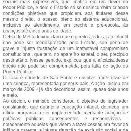
sociais mais expressivos, que implica em um dever do
Poder Público, e dele o Estado só se desincumbirá criando
condições objetivas que propiciem, aos titulares desse
mesmo direito, o acesso pleno ao sistema educacional,
inclusive ao atendimento, em creche e pré-escola, às
crianças até cinco anos de idade.
Celso de Mello deixou claro que o direito à educação infantil
não pode ser menosprezado pelo Estado, sob pena de
grave e injusta frustração de um inafastável compromisso
constitucional, que tem, no aparelho estatal, o seu precípuo
destinatário. Nesse sentido, explicou que a eficácia desse
direito não pode ser comprometida pela falta de ação do
Poder Público.
O caso é oriundo de São Paulo e envolve o interesse de
uma criança, representada por seus pais. A ação iniciou em
março de 2009 - já são decorridos, assim, quase dois anos
e meio.
Ao decidir, o ministro considerou o objetivo do legislador
constituinte, que quanto à educação infantil, delineou um
nítido programa a ser implementado mediante adoção de
políticas públicas consequentes e responsáveis -
notadamente aquelas que visem a fazer cessar, em favor da
infância carente, a injusta situação de exclusão social e de