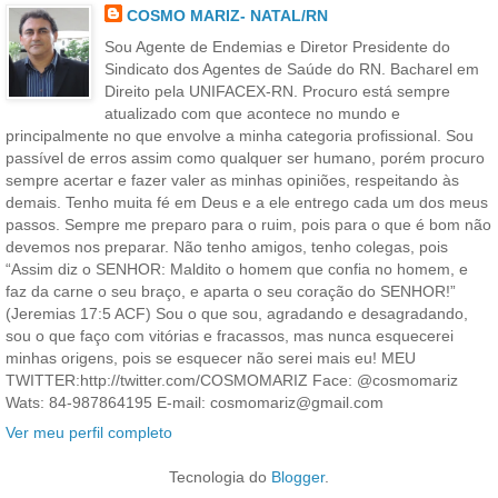
COSMO MARIZ- NATAL/RN
Sou Agente de Endemias e Diretor Presidente do
Sindicato dos Agentes de Saúde do RN. Bacharel em
Direito pela UNIFACEX-RN. Procuro está sempre
atualizado com que acontece no mundo e
principalmente no que envolve a minha categoria profissional. Sou
passível de erros assim como qualquer ser humano, porém procuro
sempre acertar e fazer valer as minhas opiniões, respeitando às
demais. Tenho muita fé em Deus e a ele entrego cada um dos meus
passos. Sempre me preparo para o ruim, pois para o que é bom não
devemos nos preparar. Não tenho amigos, tenho colegas, pois
“Assim diz o SENHOR: Maldito o homem que confia no homem, e
faz da carne o seu braço, e aparta o seu coração do SENHOR!”
(Jeremias 17:5 ACF) Sou o que sou, agradando e desagradando,
sou o que faço com vitórias e fracassos, mas nunca esquecerei
minhas origens, pois se esquecer não serei mais eu! MEU
TWITTER:http://twitter.com/COSMOMARIZ Face: @cosmomariz
Wats: 84-987864195 E-mail: cosmomariz@gmail.com
Ver meu perfil completo
Tecnologia do
Blogger
.