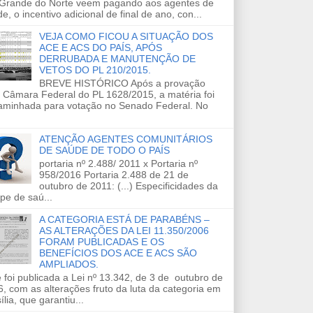
 Grande do Norte veem pagando aos agentes de
e, o incentivo adicional de final de ano, con...
VEJA COMO FICOU A SITUAÇÃO DOS
ACE E ACS DO PAÍS, APÓS
DERRUBADA E MANUTENÇÃO DE
VETOS DO PL 210/2015.
BREVE HISTÓRICO Após a provação
 Câmara Federal do PL 1628/2015, a matéria foi
aminhada para votação no Senado Federal. No
ATENÇÃO AGENTES COMUNITÁRIOS
DE SAÚDE DE TODO O PAÍS
portaria nº 2.488/ 2011 x Portaria nº
958/2016 Portaria 2.488 de 21 de
outubro de 2011: (...) Especificidades da
pe de saú...
A CATEGORIA ESTÁ DE PARABÉNS –
AS ALTERAÇÕES DA LEI 11.350/2006
FORAM PUBLICADAS E OS
BENEFÍCIOS DOS ACE E ACS SÃO
AMPLIADOS.
 foi publicada a Lei nº 13.342, de 3 de outubro de
, com as alterações fruto da luta da categoria em
ília, que garantiu...