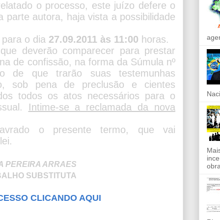
relatado o processo, este juízo defere o
parte autora, haja vista a possibilidade
agen
para o dia
27.09.2011 às 11:00
horas.
 que deverão comparecer para prestar
na de confissão, na forma da Súmula nº
 de que trarão suas testemunhas
ão, sob pena de preclusão e cientes
Naci
os todos os atos necessários para o
ssual.
Intime-se a reclamada da nova
lavrado o presente termo, que vai
ei.
Mais
ince
A PEREIRA ARRAES
obra
BALHO SUBSTITUTA
CESSO CLICANDO AQUI