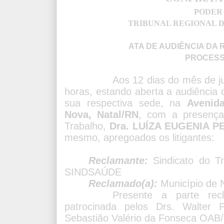
PODER 
TRIBUNAL REGIONAL D
ATA DE AUDIÊNCIA DA
PROCESSO
Aos 12 dias do mês de ju
horas, estando aberta a audiência 
sua respectiva sede, na
Avenid
Nova, Natal/RN
, com a presença
Trabalho,
Dra.
LUÍZA EUGENIA P
mesmo, apregoados os litigantes:
Reclamante:
Sindicato do T
SINDSAÚDE
Reclamado(a):
Município de N
Presente a parte rec
patrocinada pelos Drs. Walter
Sebastião Valério da Fonseca OAB