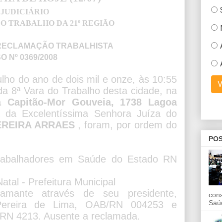
JUDICIÁRIO
O TRABALHO DA 21º REGIÃO
 RECLAMAÇÃO
TRABALHISTA
 Nº 0369/2008
lho do ano de dois mil e onze, às 10:55
da 8ª Vara do Trabalho desta cidade, na
a Capitão-Mor Gouveia, 1738 Lagoa
 da Excelentíssima Senhora Juíza do
EREIRA ARRAES
, foram, por ordem do
POS
rabalhadores em Saúde do Estado RN
atal - Prefeitura Municipal
lamante através de seu presidente,
con
Saú
 Pereira de Lima, OAB/RN 004253 e
/RN 4213. Ausente a reclamada.