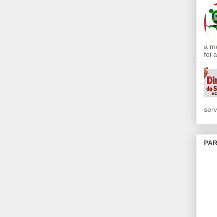
a m
foi 
serv
PAR