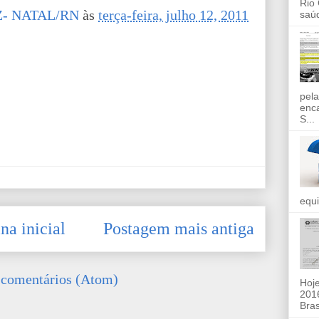
Rio
- NATAL/RN
às
terça-feira, julho 12, 2011
saúd
pela
enc
S...
equi
na inicial
Postagem mais antiga
 comentários (Atom)
Hoje
2016
Bras