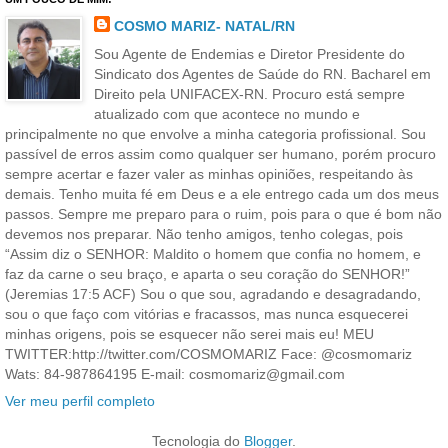
COSMO MARIZ- NATAL/RN
Sou Agente de Endemias e Diretor Presidente do
Sindicato dos Agentes de Saúde do RN. Bacharel em
Direito pela UNIFACEX-RN. Procuro está sempre
atualizado com que acontece no mundo e
principalmente no que envolve a minha categoria profissional. Sou
passível de erros assim como qualquer ser humano, porém procuro
sempre acertar e fazer valer as minhas opiniões, respeitando às
demais. Tenho muita fé em Deus e a ele entrego cada um dos meus
passos. Sempre me preparo para o ruim, pois para o que é bom não
devemos nos preparar. Não tenho amigos, tenho colegas, pois
“Assim diz o SENHOR: Maldito o homem que confia no homem, e
faz da carne o seu braço, e aparta o seu coração do SENHOR!”
(Jeremias 17:5 ACF) Sou o que sou, agradando e desagradando,
sou o que faço com vitórias e fracassos, mas nunca esquecerei
minhas origens, pois se esquecer não serei mais eu! MEU
TWITTER:http://twitter.com/COSMOMARIZ Face: @cosmomariz
Wats: 84-987864195 E-mail: cosmomariz@gmail.com
Ver meu perfil completo
Tecnologia do
Blogger
.