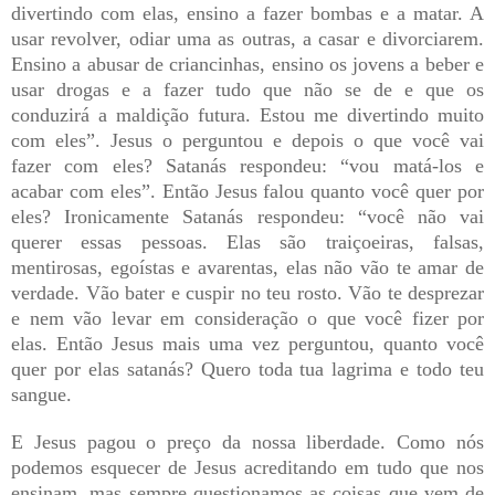
divertindo com elas, ensino a fazer bombas e a matar. A
usar revolver, odiar uma as outras, a casar e divorciarem.
Ensino a abusar de criancinhas, ensino os jovens a beber e
usar drogas e a fazer tudo que não se de e que os
conduzirá a maldição futura. Estou me divertindo muito
com eles”. Jesus o perguntou e depois o que você vai
fazer com eles? Satanás respondeu: “vou matá-los e
acabar com eles”. Então Jesus falou quanto você quer por
eles? Ironicamente Satanás respondeu: “você não vai
querer essas pessoas. Elas são traiçoeiras, falsas,
mentirosas, egoístas e avarentas, elas não vão te amar de
verdade. Vão bater e cuspir no teu rosto. Vão te desprezar
e nem vão levar em consideração o que você fizer por
elas. Então Jesus mais uma vez perguntou, quanto você
quer por elas satanás? Quero toda tua lagrima e todo teu
sangue.
E Jesus pagou o preço da nossa liberdade. Como nós
podemos esquecer de Jesus acreditando em tudo que nos
ensinam, mas sempre questionamos as coisas que vem de