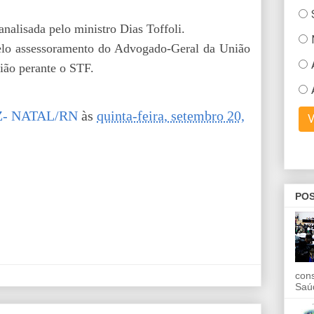
nalisada pelo ministro Dias Toffoli.
lo assessoramento do Advogado-Geral da União
nião perante o STF.
- NATAL/RN
às
quinta-feira, setembro 20,
POS
con
Saú