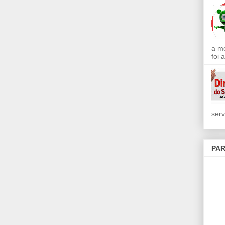
a m
foi 
serv
PAR