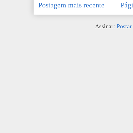
Postagem mais recente
Pági
Assinar:
Postar