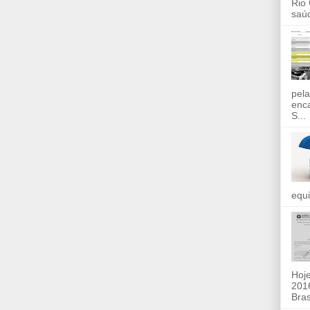
Rio
saúd
pela
enc
S...
equi
Hoje
2016
Bras