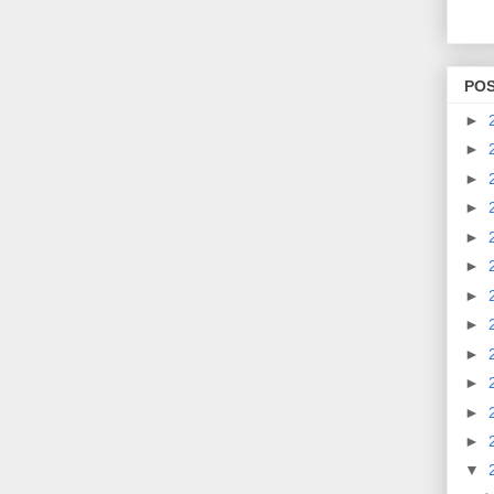
PO
►
►
►
►
►
►
►
►
►
►
►
►
▼