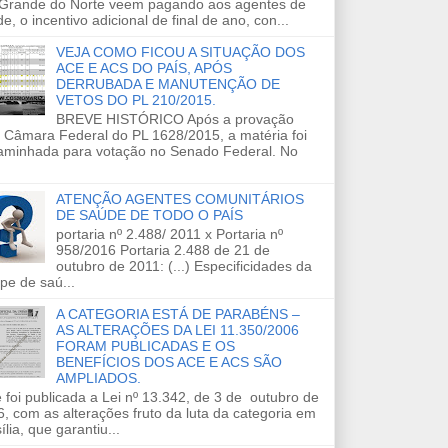
 Grande do Norte veem pagando aos agentes de
e, o incentivo adicional de final de ano, con...
VEJA COMO FICOU A SITUAÇÃO DOS
ACE E ACS DO PAÍS, APÓS
DERRUBADA E MANUTENÇÃO DE
VETOS DO PL 210/2015.
BREVE HISTÓRICO Após a provação
 Câmara Federal do PL 1628/2015, a matéria foi
aminhada para votação no Senado Federal. No
ATENÇÃO AGENTES COMUNITÁRIOS
DE SAÚDE DE TODO O PAÍS
portaria nº 2.488/ 2011 x Portaria nº
958/2016 Portaria 2.488 de 21 de
outubro de 2011: (...) Especificidades da
pe de saú...
A CATEGORIA ESTÁ DE PARABÉNS –
AS ALTERAÇÕES DA LEI 11.350/2006
FORAM PUBLICADAS E OS
BENEFÍCIOS DOS ACE E ACS SÃO
AMPLIADOS.
 foi publicada a Lei nº 13.342, de 3 de outubro de
, com as alterações fruto da luta da categoria em
ília, que garantiu...