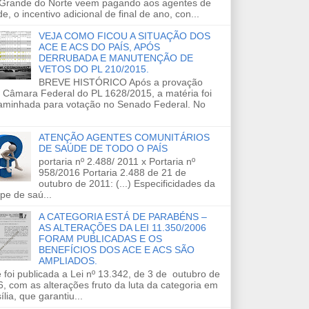
 Grande do Norte veem pagando aos agentes de
e, o incentivo adicional de final de ano, con...
VEJA COMO FICOU A SITUAÇÃO DOS
ACE E ACS DO PAÍS, APÓS
DERRUBADA E MANUTENÇÃO DE
VETOS DO PL 210/2015.
BREVE HISTÓRICO Após a provação
 Câmara Federal do PL 1628/2015, a matéria foi
aminhada para votação no Senado Federal. No
ATENÇÃO AGENTES COMUNITÁRIOS
DE SAÚDE DE TODO O PAÍS
portaria nº 2.488/ 2011 x Portaria nº
958/2016 Portaria 2.488 de 21 de
outubro de 2011: (...) Especificidades da
pe de saú...
A CATEGORIA ESTÁ DE PARABÉNS –
AS ALTERAÇÕES DA LEI 11.350/2006
FORAM PUBLICADAS E OS
BENEFÍCIOS DOS ACE E ACS SÃO
AMPLIADOS.
 foi publicada a Lei nº 13.342, de 3 de outubro de
, com as alterações fruto da luta da categoria em
ília, que garantiu...