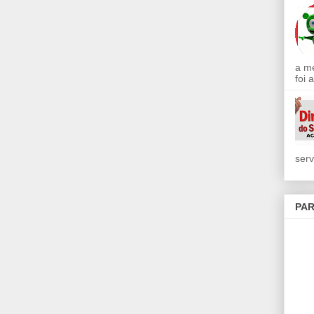
a m
foi 
serv
PAR