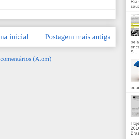
Rio
saúd
na inicial
Postagem mais antiga
pela
enc
S...
 comentários (Atom)
equi
Hoje
2016
Bras