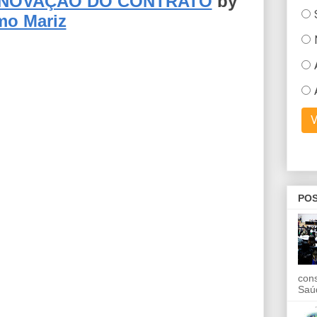
ENOVAÇÃO DO CONTRATO
by
o Mariz
POS
con
Saú