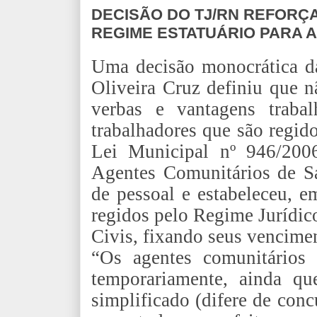
DECISÃO DO TJ/RN REFORÇA
REGIME ESTATUÁRIO PARA 
Uma decisão monocrática d
Oliveira Cruz definiu que n
verbas e vantagens trabal
trabalhadores que são regid
Lei Municipal nº 946/2006
Agentes Comunitários de S
de pessoal e estabeleceu, e
regidos pelo Regime Jurídic
Civis, fixando seus vencimen
“Os agentes comunitários 
temporariamente, ainda qu
simplificado (difere de conc