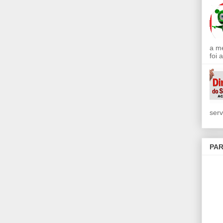
a m
foi 
serv
PAR