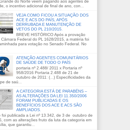
 Grande do Norte veem pagando aos agentes de
e, o incentivo adicional de final de ano, con...
VEJA COMO FICOU A SITUAÇÃO DOS
ACE E ACS DO PAÍS, APÓS
DERRUBADA E MANUTENÇÃO DE
VETOS DO PL 210/2015.
BREVE HISTÓRICO Após a provação
 Câmara Federal do PL 1628/2015, a matéria foi
aminhada para votação no Senado Federal. No
ATENÇÃO AGENTES COMUNITÁRIOS
DE SAÚDE DE TODO O PAÍS
portaria nº 2.488/ 2011 x Portaria nº
958/2016 Portaria 2.488 de 21 de
outubro de 2011: (...) Especificidades da
pe de saú...
A CATEGORIA ESTÁ DE PARABÉNS –
AS ALTERAÇÕES DA LEI 11.350/2006
FORAM PUBLICADAS E OS
BENEFÍCIOS DOS ACE E ACS SÃO
AMPLIADOS.
 foi publicada a Lei nº 13.342, de 3 de outubro de
, com as alterações fruto da luta da categoria em
ília, que garantiu...