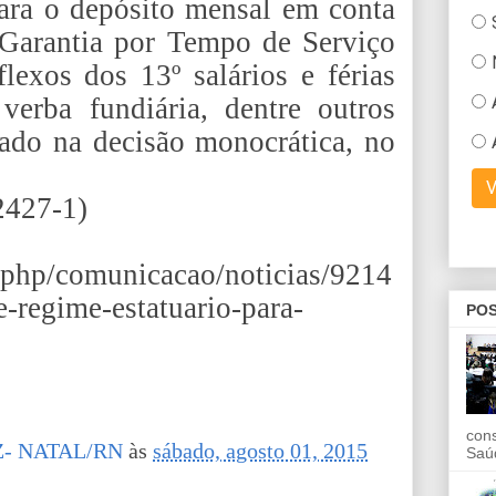
ara o depósito mensal em conta
 Garantia por Tempo de Serviço
lexos dos 13º salários e férias
verba fundiária, dentre outros
tado na decisão monocrática, no
2427-1)
x.php/comunicacao/noticias/9214
e-regime-estatuario-para-
POS
con
- NATAL/RN
às
sábado, agosto 01, 2015
Saú