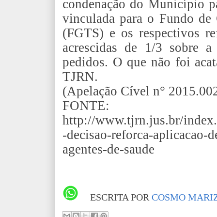
condenação do Município p
vinculada para o Fundo de
(FGTS) e os respectivos ref
acrescidas de 1/3 sobre a 
pedidos. O que não foi aca
TJRN.
(Apelação Cível n° 2015.00
FONTE:
http://www.tjrn.jus.br/inde
-decisao-reforca-aplicacao-d
agentes-de-saude
ESCRITA POR
COSMO MARIZ