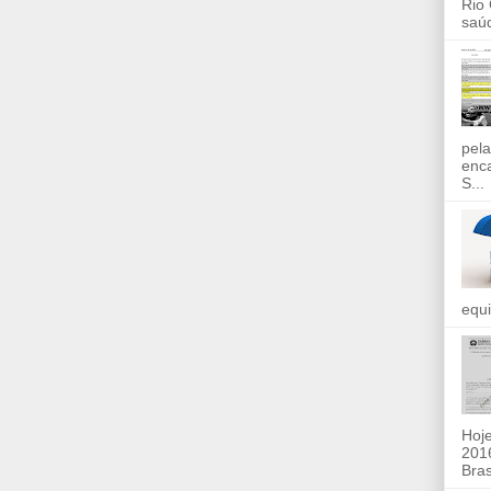
Rio
saúd
pela
enc
S...
equi
Hoje
2016
Bras