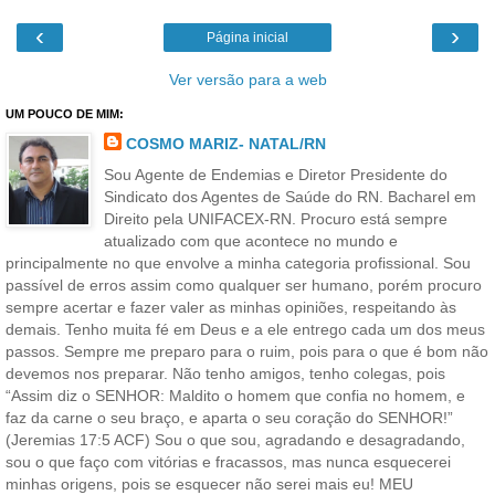
‹
›
Página inicial
Ver versão para a web
UM POUCO DE MIM:
COSMO MARIZ- NATAL/RN
Sou Agente de Endemias e Diretor Presidente do
Sindicato dos Agentes de Saúde do RN. Bacharel em
Direito pela UNIFACEX-RN. Procuro está sempre
atualizado com que acontece no mundo e
principalmente no que envolve a minha categoria profissional. Sou
passível de erros assim como qualquer ser humano, porém procuro
sempre acertar e fazer valer as minhas opiniões, respeitando às
demais. Tenho muita fé em Deus e a ele entrego cada um dos meus
passos. Sempre me preparo para o ruim, pois para o que é bom não
devemos nos preparar. Não tenho amigos, tenho colegas, pois
“Assim diz o SENHOR: Maldito o homem que confia no homem, e
faz da carne o seu braço, e aparta o seu coração do SENHOR!”
(Jeremias 17:5 ACF) Sou o que sou, agradando e desagradando,
sou o que faço com vitórias e fracassos, mas nunca esquecerei
minhas origens, pois se esquecer não serei mais eu! MEU